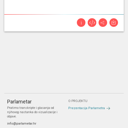
Parlametar
O PROJEKTU
Pratimo transkripte i glasanja od
Prezentacija Parlametra
njihovog nastanka do vizualizacije i
objave.
info@parlametar.hr