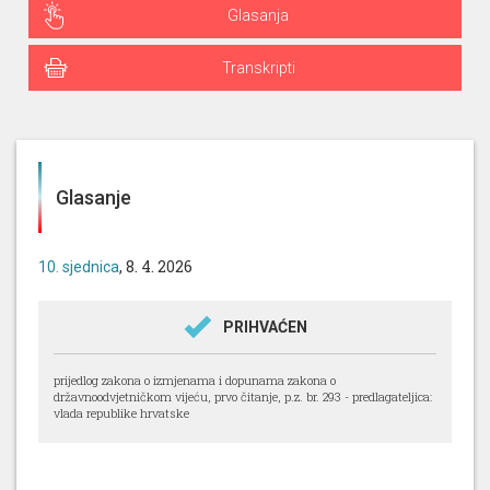
Glasanja
Transkripti
Glasanje
, 8. 4. 2026
10. sjednica
PRIHVAĆEN
prijedlog zakona o izmjenama i dopunama zakona o
državnoodvjetničkom vijeću, prvo čitanje, p.z. br. 293 - predlagateljica:
vlada republike hrvatske