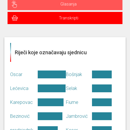
Glasanja
Transkripti
Riječi koje označavaju sjednicu
Oscar
Bošnjak
Lećevica
Selak
Karepovac
Fiume
Bezinović
Jambrović