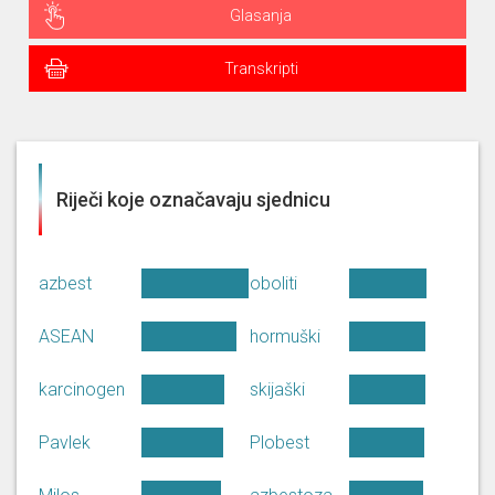
Glasanja
Transkripti
Riječi koje označavaju sjednicu
azbest
oboliti
ASEAN
hormuški
karcinogen
skijaški
Pavlek
Plobest