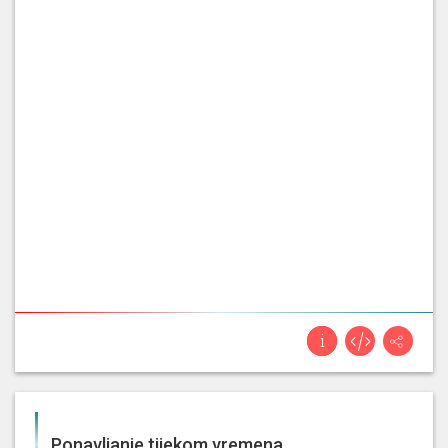
istočnog dijela Zagorja, što je s
prugom Bedekovčina, Zlatar [...]
[...] a to je obnova pruge između
Zagreba i Varaždina na dionici
Zabok
– Budinščina sa potpunom
obnovom parkirališta i parkirnih
Žarko
…/Govornik se ne razumije./…
Tušek
sustava i četiri kolodvora na toj
prugi uključno i kolodvor u Zlatar
Bistrici, [...]
[...] kolegici iz Zlatara objasnili
što se događa dakle sa prugom
Zabok
– Bedekovčina –
Zoran
Budinščina – Varaždin, pa ja bi
Gregurović
vas evo molio ovaj da ako
možete nekoliko riječi reći i o
pruzi prema Gornjoj Stubici.
Ponavljanje tijekom vremena