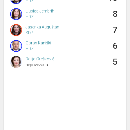
HDZ
Ljubica Jembrih
8
HDZ
Jasenka Auguštan
7
SDP
Goran Kaniški
6
HDZ
Dalija Orešković
5
nepovezana