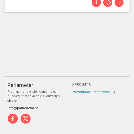
Parlametar
O PROJEKTU
Pratimo transkripte i glasanja od
Prezentacija Parlametra
njihovog nastanka do vizualizacije i
objave.
info@parlametar.hr