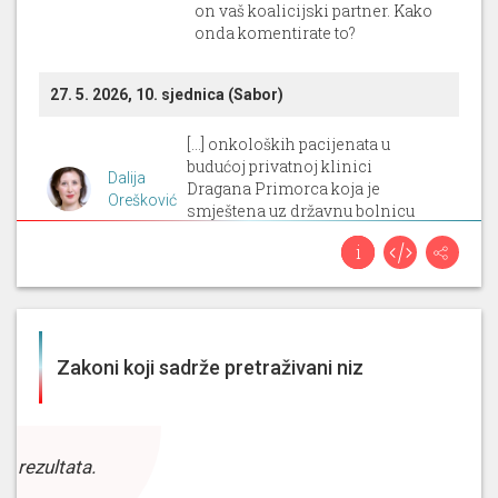
on vaš koalicijski partner. Kako
onda komentirate to?
27. 5. 2026, 10. sjednica (Sabor)
[...] onkoloških pacijenata u
budućoj privatnoj klinici
Dalija
Dragana Primorca koja je
Orešković
smještena uz državnu bolnicu
Zadar,
Zabok
30. 4. 2026, 10. sjednica (Sabor)
[...] natječaja i pogodovanje za
Zakoni koji sadrže pretraživani niz
davanje prostora UPSMU u
Zaboku
i to za mizeriju, iako se
zna da je tad prostor dala SDP-
Zoran
ova uprava bolnice. Čak se i
Gregurović
župan Kolar pohvalio da je on
z rezultata.
doveo UPMS. Smatrate li da