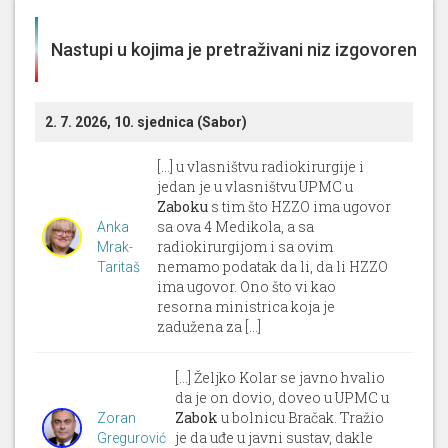
Nastupi u kojima je pretraživani niz izgovoren
2. 7. 2026, 10. sjednica (Sabor)
[...] u vlasništvu radiokirurgije i
jedan je u vlasništvu UPMC u
Zaboku
s tim što HZZO ima ugovor
sa ova 4 Medikola, a sa
Anka
radiokirurgijom i sa ovim
Mrak-
nemamo podatak da li, da li HZZO
Taritaš
ima ugovor. Ono što vi kao
resorna ministrica koja je
zadužena za [...]
[...] Željko Kolar se javno hvalio
da je on dovio, doveo u UPMC u
Zabok
u bolnicu Bračak. Tražio
Zoran
je da uđe u javni sustav, dakle
Gregurović