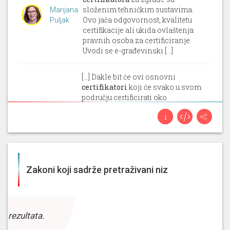
složenim tehničkim sustavima.
Marijana
Ovo jača odgovornost, kvalitetu
Puljak
certifikacije ali ukida ovlaštenja
pravnih osoba za certificiranje.
Uvodi se e-građevinski [...]
[...] Dakle bit će ovi osnovni
certifikatori
koji će svako u svom
području certificirati oko
energetike objekata i bit će tu
Ivica
glavni
certifikator
. Dakle
Ledenko
ponovno će tu trebati više
edukacije, edukacija košta. Na
kraju krajeva će i ta [...]
Zakoni koji sadrže pretraživani niz
[...] nismo u zakonu jasno
definirali pravila imenovanja
glavnog
certifikatora
onda ne
možemo niti očekivati da će
Sabina
z rezultata.
cijeli sustav i procedura biti
Glasovac
funkcionalna i pouzdana. Ovim