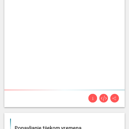
bespravne gradnje, a ako se gradi
bespravna gradnja na kulturnim
dobrima ili na, [...]
[...]
certifikatori još malo bolje u
dvije razine zapravo slažu.
Imamo energetske certifikatore
svaki u svom polju i glavnog
Ivica
energetskog certifikatora
.
Ledenko
Obzirom na potrebu daljnje
edukacije svih tih
certifikatora
imam osjećaj da će to i [...]
Ponavljanje tijekom vremena