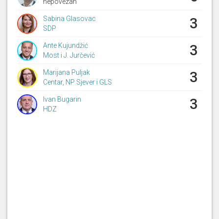
nepovezan
Sabina Glasovac
3
SDP
Ante Kujundžić
3
Most i J. Jurčević
Marijana Puljak
3
Centar, NP Sjever i GLS
Ivan Bugarin
3
HDZ