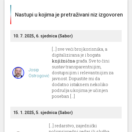
Nastupi u kojima je pretraživani niz izgovoren
10. 7. 2025, 6. sjednica (Sabor)
[...] sve veći broj korisnika, a
digitalizirana je i bogata
knjižnična
građa. Sve to čini
sustav transparentnijim,
Josip
dostupnijim i relevantnijim za
Ostrogović
javnost. Dopustite mi da
dodatno istaknem nekoliko
područja u kojima je učinjen
poseban [...]
15. 1. 2025, 5. sjednica (Sabor)
[...] redarstvo, zajednički
poljoprivredni redar ili služba,