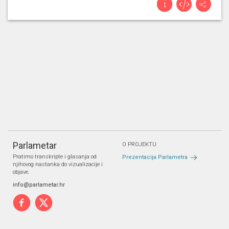
Parlametar
O PROJEKTU
Pratimo transkripte i glasanja od
Prezentacija Parlametra
njihovog nastanka do vizualizacije i
objave.
info@parlametar.hr