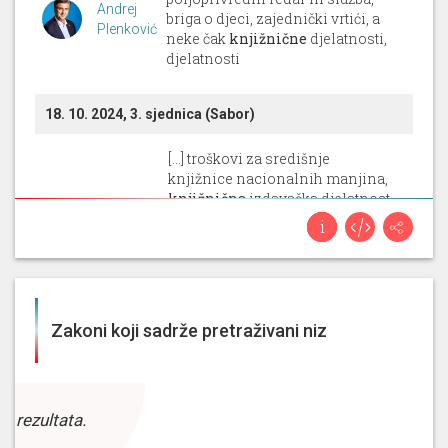
Andrej
briga o djeci, zajednički vrtići, a
Plenković
neke čak
knjižnične
djelatnosti,
djelatnosti
18. 10. 2024, 3. sjednica (Sabor)
[...] troškovi za središnje
knjižnice nacionalnih manjina,
knjižnična
izdavačka djelatnost
i otkup knjiga, izdavačka kuća
Davor
Edit, izgradnja, rekonstrukcija,
Božinović
adaptacija i opremanje,
glazbena djelatnost i kulturno-
umjetnički amaterizam,
vizualne [...]
Zakoni koji sadrže pretraživani niz
14. 6. 2024, 2. sjednica (Sabor)
[...] zakonu uređujemo i
z rezultata.
postupanja vezano uz zaštitu