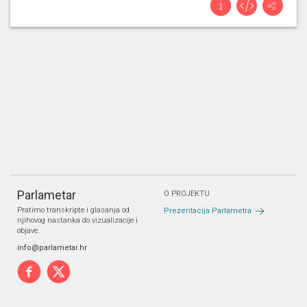
Parlametar
O PROJEKTU
Pratimo transkripte i glasanja od
Prezentacija Parlametra
njihovog nastanka do vizualizacije i
objave.
info@parlametar.hr