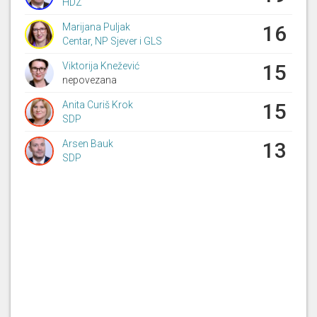
HDZ
Marijana Puljak
16
Centar, NP Sjever i GLS
Viktorija Knežević
15
nepovezana
Anita Curiš Krok
15
SDP
Arsen Bauk
13
SDP