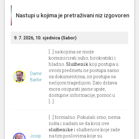
Nastupi u kojima je pretraživani niz izgovoren
9. 7. 2026, 10. sjednica (Sabor)
[...] sa kojima se može
komunicirati suho, birokratski i
hladno.
Službenik
koji postupa u
ovom predmetu ne postupa samo
Damir
sa dokumentima, on postupa sa
Barbir
nečijom tragedijom. Zato država
mora osigurati jasne upute,
dostupne informacije, pomoć u
[...]
[...] formalno. Pokušali smo, nema
ništa i nadam se da kroz ove
službenike
i službenice koje rade
na tim poslovima koje su
Josip