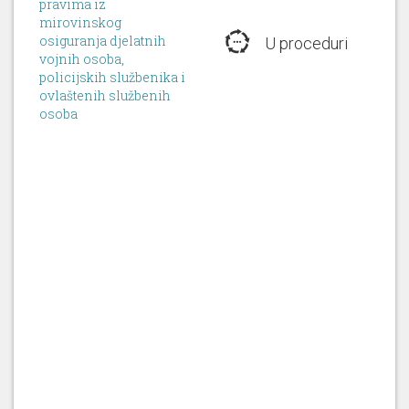
pravima iz
Josip
pokretninama još jedan cilj
mirovinskog
Borić
naravno to su pokretnine koje
osiguranja djelatnih
U proceduri
dolaze očito od uzimanja
vojnih osoba,
određenim procesima
policijskih službenika i
pravosudnim itd. Sva četiri [...]
ovlaštenih službenih
osoba
[...] za naše korisnike, naše
sugrađane kako i za naše
službenike
koji rade u zgradama
javne namjene koje se također
Branko
obnavljaju kroz proces ove, a i
Bačić
povijesni proces post potresne
obnove. I ta izmjena
zakonodavstva omogućila je
ubrzanje obnove, [...]
Zahvaljujem g. potpredsjedniče.
Poštovana zastupnice Juričev-
Martinčev. Ukupno nam u
ministarstvu na procesu radi oko
Branko
130-ak
službenika
, to je prva stvar.
Bačić