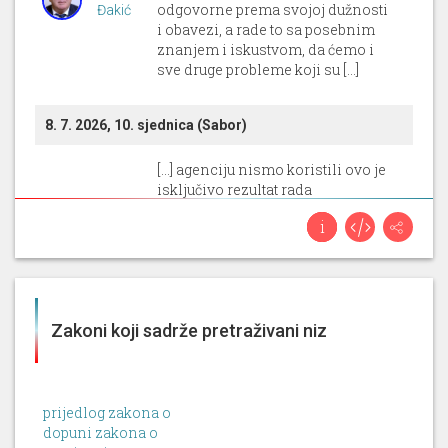
odgovorne prema svojoj dužnosti
Đakić
i obavezi, a rade to sa posebnim
znanjem i iskustvom, da ćemo i
sve druge probleme koji su [...]
8. 7. 2026, 10. sjednica (Sabor)
[...] agenciju nismo koristili ovo je
isključivo rezultat rada
službenika
ministarstva. A druga
stvar koju bih također htio
Branko
spomenuti, ja sam poštovana
Bačić
gospođo Curiš Krok prije
odgovorio vama točno dakle da se
ne perspektivna imovina provodi
Zakoni koji sadrže pretraživani niz
ovom [...]
[...] određena davanja, a onda
urediti prostore za naše
prijedlog zakona o
službenike, državne službenike
dopuni zakona o
itd. i naravno upravljanje