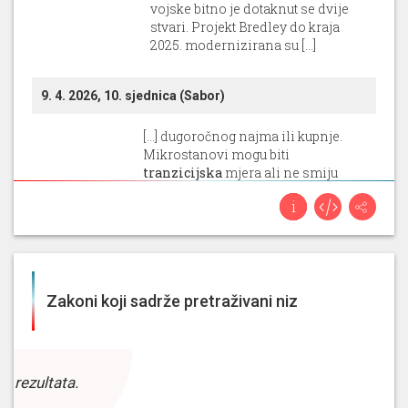
vojske bitno je dotaknut se dvije
stvari. Projekt Bredley do kraja
2025. modernizirana su [...]
9. 4. 2026, 10. sjednica (Sabor)
[...] dugoročnog najma ili kupnje.
Mikrostanovi mogu biti
tranzicijska
mjera ali ne smiju
postati nova norma. Još je
Darko
problematičnija zabrana prodaje
Klasić
stanova kroz dugotrajna
razdoblja. Znam da je cilj ove
mjere dobra namjera kako bi se
spriječilo [...]
Zakoni koji sadrže pretraživani niz
19. 3. 2026, 9. sjednica (Sabor)
bodova. Znači to je ta razlika koju
z rezultata.
vučemo već vrlo dugo. I treba