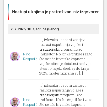
Nastupi u kojima je pretraživani niz izgovoren
2. 7. 2026, 10. sjednica (Sabor)
[...] izlazaka i osobni zahtjevi,
razlozi napuštanja vojske i
tranzicijski
programi kao
indikator. No, bit će prilike i za to.
Nino
Što se tiče hrvatske kopnene
Raspudić
vojske bitno je dotaknut se dvije
stvari. Projekt Bredley do kraja
2025. modernizirana su [...]
[...] izlazaka i osobni zahtjevi,
razlozi napuštanja vojske i
tranzicijski
programi kao
indikator. No, bit će prilike i za to.
Nino
Što se tiče hrvatske kopnene
Raspudić