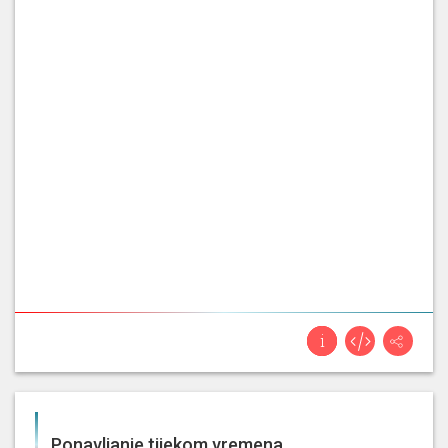
Hrvatska kroz vlastito
tranzicijsko
iskustvo može
ponuditi znanje i modele koji su
Zvonimir
Kirgistanu relevantni i
Troskot
primjenjivi. Važno je naglasit
ovaj sporazum ne stvara dodatni
financijski teret za hrvatski
proračun [...]
20. 1. 2026, 9. sjednica (Sabor)
238., naime problem je počeo već
'90. godine obzirom na
tranzicijski
proces u Hrvatskoj se
nikada nije dogodila duhovna
Josip
preobrazba. Znači danas
Jurčević
svjedočimo onome što smo
svjedočili '45. do '90. godine
odnosno te neprijateljske
strukture [...]
Ponavljanje tijekom vremena