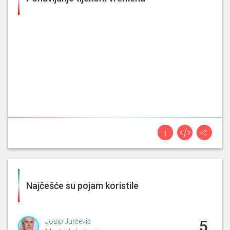
23. 10. 2025, 7. sjednica (Sabor)
Pa evo minuta je kratka ali se
može reći da Hrvatska zapravo '90.
je formalno ukoračila u pluralnu
demokraciju međutim to je samo u
Josip
formalnome smislu, međutim
Jurčević
tranzicijski
proces kako se kaže
pojednostavljeno uključujući i
pravosudni [...]
Najčešće su pojam koristile
Josip Jurčević
5