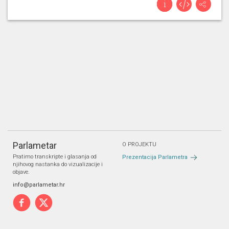
Parlametar
O PROJEKTU
Pratimo transkripte i glasanja od
Prezentacija Parlametra
njihovog nastanka do vizualizacije i
objave.
info@parlametar.hr