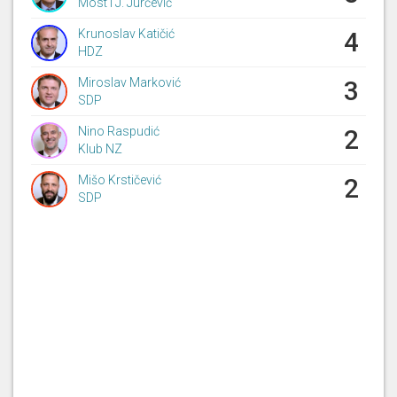
Most i J. Jurčević
Krunoslav Katičić
4
HDZ
Miroslav Marković
3
SDP
Nino Raspudić
2
Klub NZ
Mišo Krstičević
2
SDP