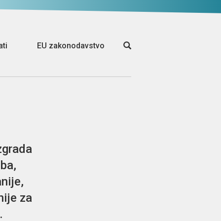
ati
EU zakonodavstvo
zgrada
ba,
nije,
ije za
.