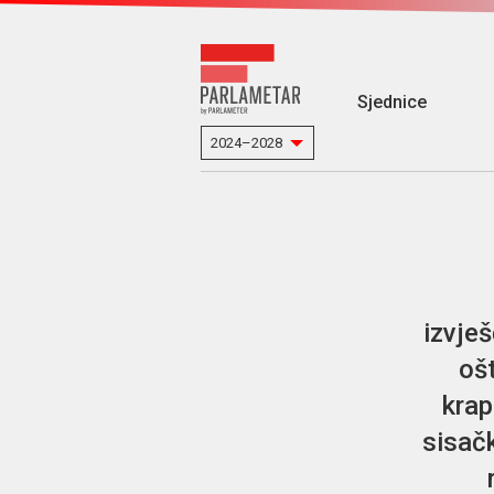
Sjednice
izvje
oš
krap
sisač