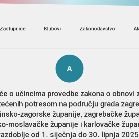
Zastupnice
Klubovi
Zakonodavstvo
Al
A
šće o učincima provedbe zakona o obnovi 
tećenih potresom na području grada zagre
insko-zagorske županije, zagrebačke župa
ko-moslavačke županije i karlovačke župan
razdoblje od 1. siječnja do 30. lipnja 2025