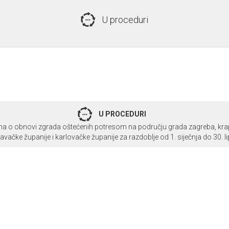
U proceduri
U PROCEDURI
na o obnovi zgrada oštećenih potresom na području grada zagreba, kra
ačke županije i karlovačke županije za razdoblje od 1. siječnja do 30. l