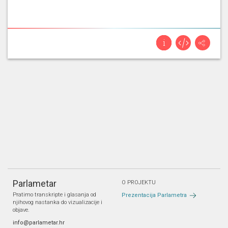
Parlametar
O PROJEKTU
Pratimo transkripte i glasanja od
Prezentacija Parlametra
njihovog nastanka do vizualizacije i
objave.
info@parlametar.hr