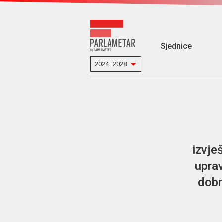
Sjednice
izvje
uprav
dobr