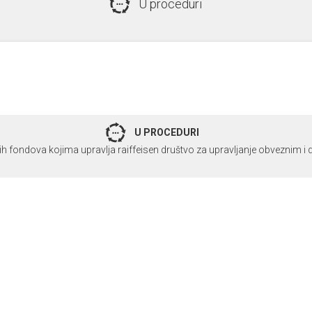
U proceduri
U PROCEDURI
kih fondova kojima upravlja raiffeisen društvo za upravljanje obveznim 