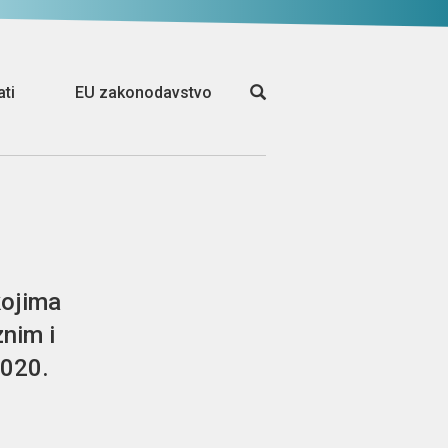
ati
EU zakonodavstvo
kojima
znim i
2020.