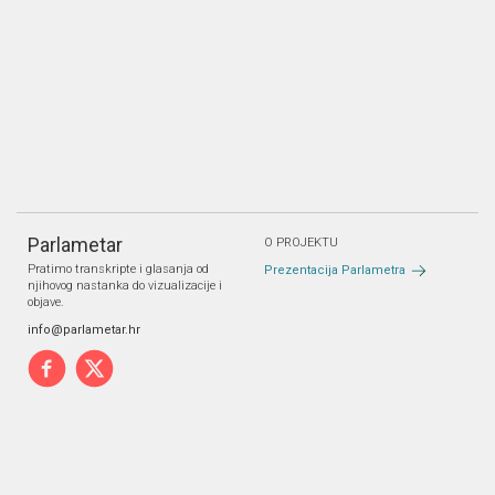
Parlametar
O PROJEKTU
Pratimo transkripte i glasanja od
Prezentacija Parlametra
njihovog nastanka do vizualizacije i
objave.
info@parlametar.hr
PARTNERI
Pravne napomene