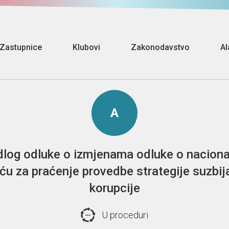
Zastupnice
Klubovi
Zakonodavstvo
Al
A
edlog odluke o izmjenama odluke o nacion
eću za praćenje provedbe strategije suzbij
korupcije
U proceduri