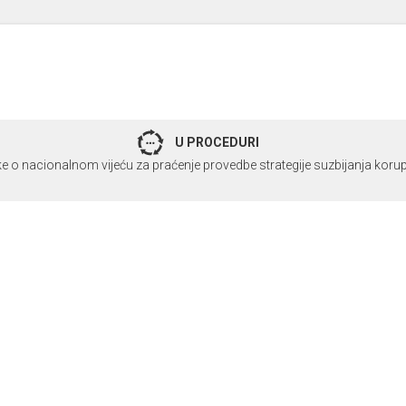
U PROCEDURI
e o nacionalnom vijeću za praćenje provedbe strategije suzbijanja korup