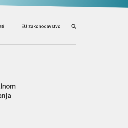
ati
EU zakonodavstvo
alnom
anja