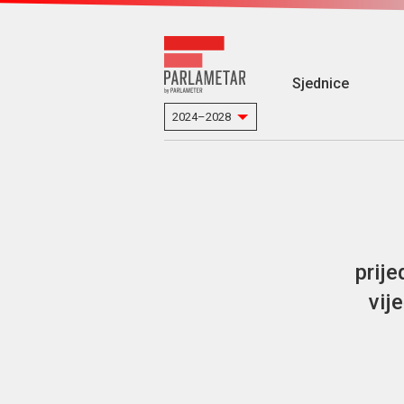
Sjednice
prij
vij