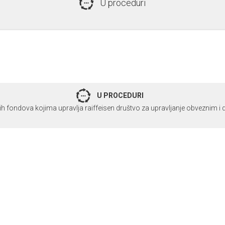
U proceduri
U PROCEDURI
kih fondova kojima upravlja raiffeisen društvo za upravljanje obveznim 