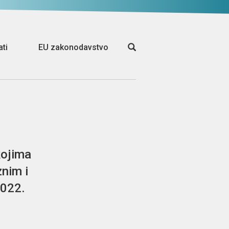
ati
EU zakonodavstvo
kojima
znim i
2022.