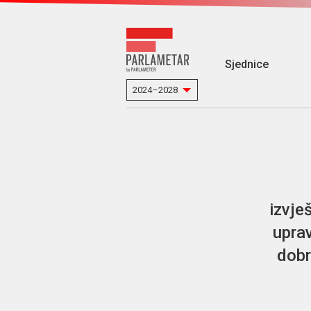
Sjednice
izvje
uprav
dobr