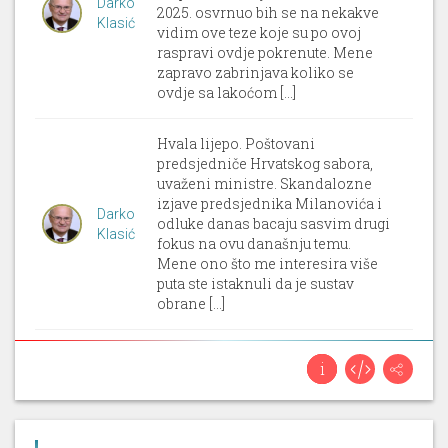
Darko
2025. osvrnuo bih se na nekakve
Klasić
vidim ove teze koje su po ovoj
raspravi ovdje pokrenute. Mene
zapravo zabrinjava koliko se
ovdje sa lakoćom [...]
Hvala lijepo. Poštovani
predsjedniče Hrvatskog sabora,
uvaženi ministre. Skandalozne
izjave predsjednika Milanovića i
Darko
odluke danas bacaju sasvim drugi
Klasić
fokus na ovu današnju temu.
Mene ono što me interesira više
puta ste istaknuli da je sustav
obrane [...]
Hvala lijepo. Poštovani
predsjedniče Hrvatskog sabora,
uvaženi ministre. Skandalozne
izjave predsjednika Milanovića i
Darko
odluke danas bacaju sasvim drugi
Klasić