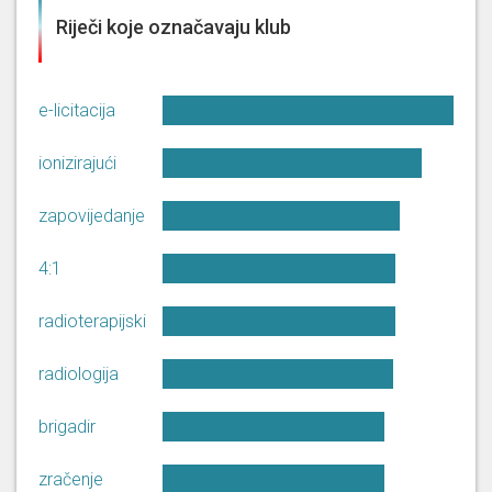
fokus na ovu današnju temu.
Riječi koje označavaju klub
Mene ono što me interesira više
puta ste istaknuli da je sustav
obrane [...]
e-licitacija
Hvala lijepo poštovani
potpredsjedniče Hrvatskog
ionizirajući
sabora. Prije nego počnem ovu
raspravu sa Izvješćem o obrani
Darko
zapovijedanje
2025. osvrnuo bih se na nekakve
Klasić
vidim ove teze koje su po ovoj
raspravi ovdje pokrenute. Mene
4:1
zapravo zabrinjava koliko se
ovdje sa lakoćom [...]
radioterapijski
25. 6. 2026, 10. sjednica (Sabor)
radiologija
Hvala lijepo. Poštovani
brigadir
predsjedniče HS-a, uvaženi
ministre. Razumijem potrebu za
zračenje
dugoročnim ulaganjem jer