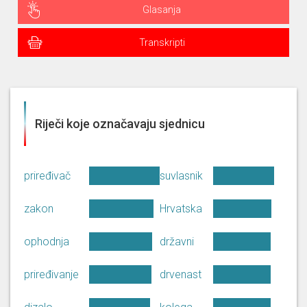
Glasanja
Transkripti
Riječi koje označavaju sjednicu
priređivač
suvlasnik
zakon
Hrvatska
ophodnja
državni
priređivanje
drvenast