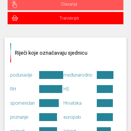
Glasanja
Transkripti
Riječi koje označavaju sjednicu
podunavlje
međunarodno
RH
HS
spomendan
Hrvatska
priznanje
europski