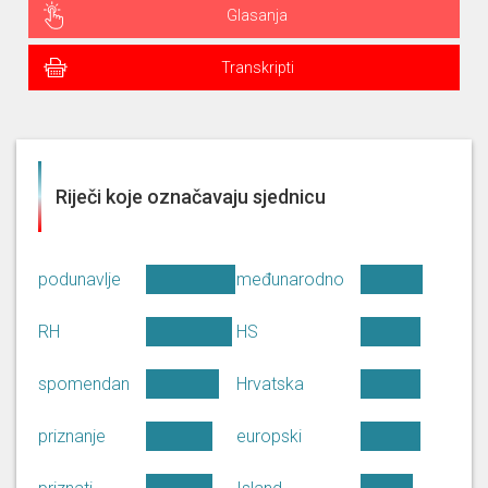
Glasanja
Transkripti
Riječi koje označavaju sjednicu
podunavlje
međunarodno
RH
HS
spomendan
Hrvatska
priznanje
europski