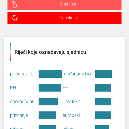
Glasanja
Transkripti
Riječi koje označavaju sjednicu
podunavlje
međunarodno
RH
HS
spomendan
Hrvatska
priznanje
europski