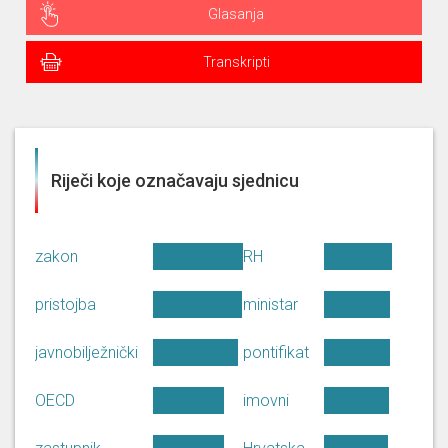
Glasanja
Transkripti
Riječi koje označavaju sjednicu
zakon
RH
pristojba
ministar
javnobilježnički
pontifikat
OECD
imovni