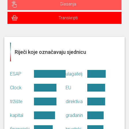
Glasanja
Transkripti
Riječi koje označavaju sjednicu
ESAP
ulagatelj
Clock
EU
tržište
direktiva
kapital
građanin