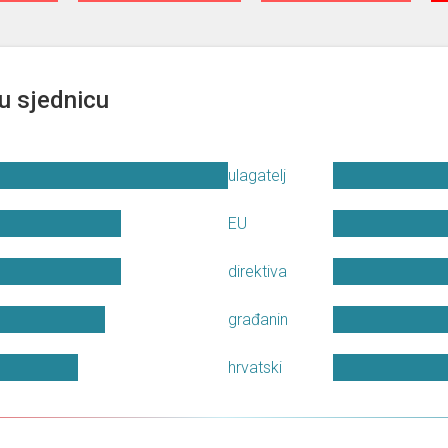
u sjednicu
ulagatelj
EU
direktiva
građanin
hrvatski