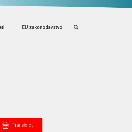
ati
EU zakonodavstvo
Transkripti