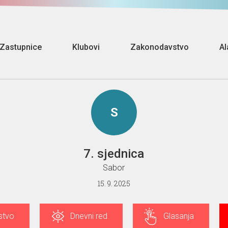
Zastupnice
Klubovi
Zakonodavstvo
Al
S
7. sjednica
Sabor
15. 9. 2025
stvo
Dnevni red
Glasanja