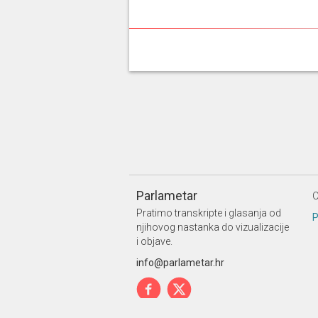
Parlametar
O
Pratimo transkripte i glasanja od
P
njihovog nastanka do vizualizacije
i objave.
info@parlametar.hr