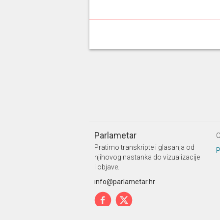
Parlametar
O
Pratimo transkripte i glasanja od
P
njihovog nastanka do vizualizacije
i objave.
info@parlametar.hr