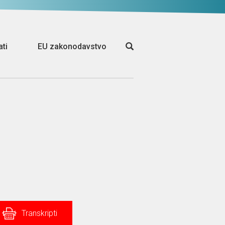
ati
EU zakonodavstvo
Transkripti