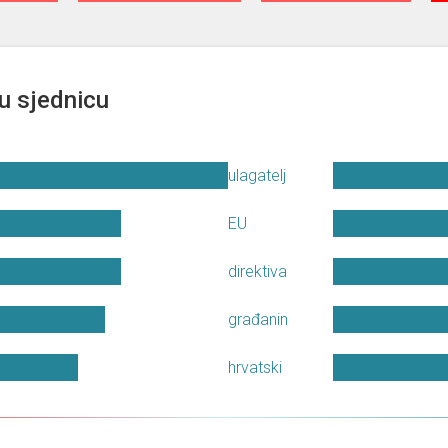
u sjednicu
ulagatelj
EU
direktiva
građanin
hrvatski