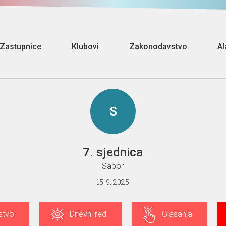
Zastupnice
Klubovi
Zakonodavstvo
Al
S
7. sjednica
Sabor
15. 9. 2025
stvo
Dnevni red
Glasanja