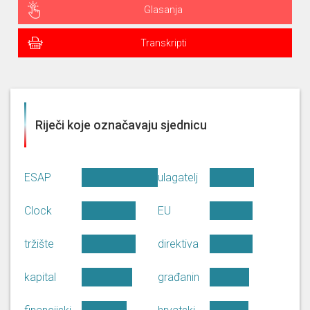
Glasanja
Transkripti
Riječi koje označavaju sjednicu
ESAP
ulagatelj
Clock
EU
tržište
direktiva
kapital
građanin