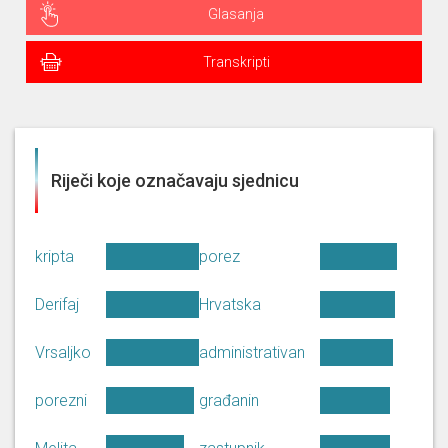
Glasanja
Transkripti
Riječi koje označavaju sjednicu
kripta
porez
Derifaj
Hrvatska
Vrsaljko
administrativan
porezni
građanin