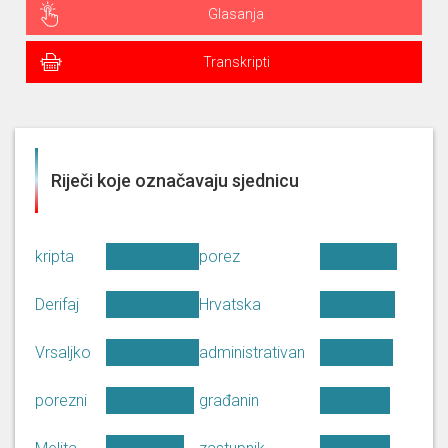
Glasanja
Transkripti
Riječi koje označavaju sjednicu
kripta
porez
Derifaj
Hrvatska
Vrsaljko
administrativan
porezni
građanin