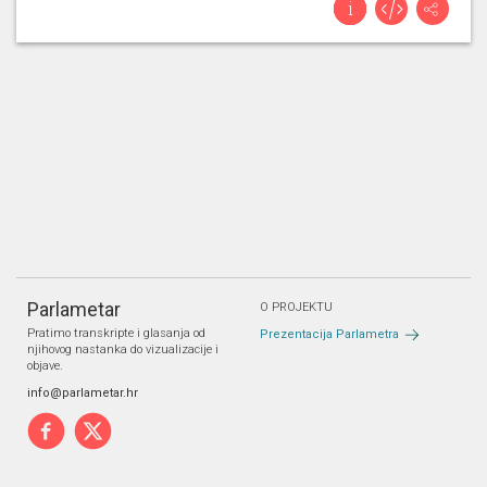
Parlametar
O PROJEKTU
Pratimo transkripte i glasanja od
Prezentacija Parlametra
njihovog nastanka do vizualizacije i
objave.
info@parlametar.hr