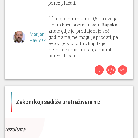
porez plaćati.
[...] nego minimalno 0,60, a evo ja
imam kuću praznu u selu
Bapska
znate gdje je, prodajem je već
Marijan
godinama, ne mogu je prodati, pa
Pavliček
evo vi je slobodno kupite jer
nemate kome prodati, a morate
porez plaćati.
[...] nego minimalno 0,60, a evo ja
imam kuću praznu u selu
Bapska
znate gdje je, prodajem je već
Marijan
godinama, ne mogu je prodati, pa
Pavliček
evo vi je slobodno kupite jer
Zakoni koji sadrže pretraživani niz
nemate kome prodati, a morate
porez plaćati.
[...] nego minimalno 0,60, a evo ja
z rezultata.
imam kuću praznu u selu
Bapska
znate gdje je, prodajem je već