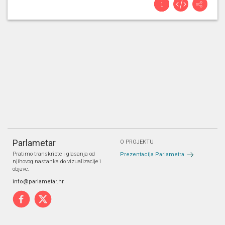
Parlametar
O PROJEKTU
Pratimo transkripte i glasanja od
Prezentacija Parlametra
njihovog nastanka do vizualizacije i
objave.
info@parlametar.hr