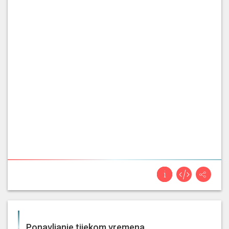
rade isto, jedno je Sinj, drugo je
Mato
Dubrovnik, treće je neki drugi
Franković
grad i to je ono što vi morate
znati. Uvođenje poreza na
rentijerstvo na gospodarsku
djelatnost, [...]
Čl. 238. Populizam, neću uvesti
porez, pozivanje ostalih
načelnika i gradonačelnika da
rade isto, jedno je Sinj, drugo je
Mato
Dubrovnik, treće je neki drugi
Franković
grad i to je ono što vi morate
znati. Uvođenje poreza na
rentijerstvo na gospodarsku
djelatnost, [...]
Ponavljanje tijekom vremena