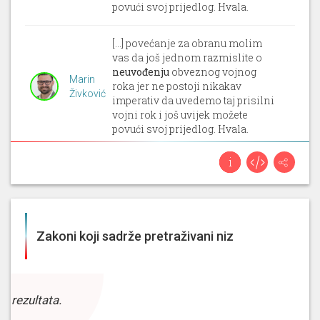
povući svoj prijedlog. Hvala.
[...] povećanje za obranu molim
vas da još jednom razmislite o
neuvođenju
obveznog vojnog
Marin
roka jer ne postoji nikakav
Živković
imperativ da uvedemo taj prisilni
vojni rok i još uvijek možete
povući svoj prijedlog. Hvala.
[...] povećanje za obranu molim
vas da još jednom razmislite o
neuvođenju
obveznog vojnog
Marin
roka jer ne postoji nikakav
Živković
imperativ da uvedemo taj prisilni
Zakoni koji sadrže pretraživani niz
vojni rok i još uvijek možete
povući svoj prijedlog. Hvala.
15. 11. 2024, 4. sjednica (Sabor)
z rezultata.