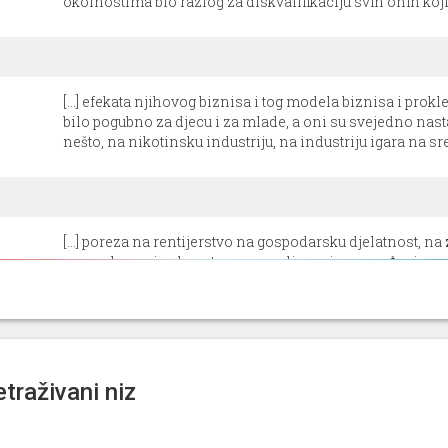
okolnostima bio razlog za diskvalifikaciju svih onih koji 
[...] efekata njihovog biznisa i tog modela biznisa i prokl
bilo pogubno za djecu i za mlade, a oni su svejedno nastav
nešto, na nikotinsku industriju, na industriju igara na sreću
[...] poreza na rentijerstvo na gospodarsku djelatnost, na
normalna, prirodna stvar, a populizam je neuvođenje, po
s druge strane dali … .../Upadica: Hvala, vrijeme./... onima ko
[...] poreza na rentijerstvo na gospodarsku djelatnost, na
normalna, prirodna stvar, a populizam je neuvođenje, po
s druge strane dali … .../Upadica: Hvala, vrijeme./... onima ko
etraživani niz
[...] poreza na rentijerstvo na gospodarsku djelatnost, na
normalna, prirodna stvar, a populizam je neuvođenje, po