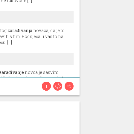
se rukovode [...]
etog
zarađivanja
novaca, da je to
ili s tim. Podsjeća li vas to na
. [...]
zarađivanje
novca je sasvim
dilaženje onima koji imaju da bi
ji [...]
zarađivanje
novca je sasvim
dilaženje onima koji imaju da bi
ji [...]
zarađivanje
novca je sasvim
dilaženje onima koji imaju da bi