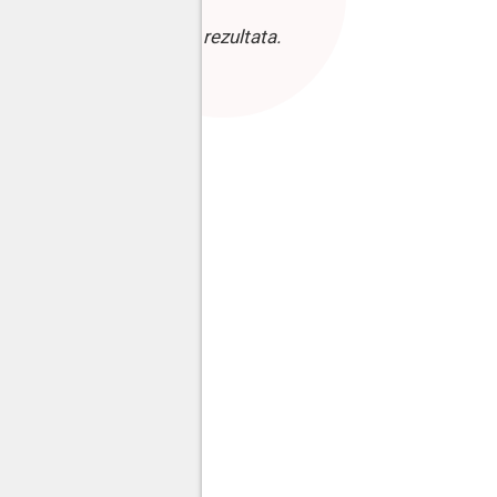
Bez rezultata.
Mato Franković
Mato Franković
Mato Franković