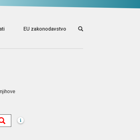
ati
EU zakonodavstvo
 njihove
i