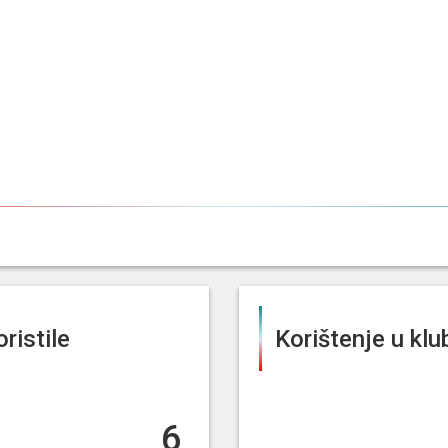
ristile
Korištenje u kl
6