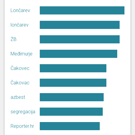
školsku godinu, što smatram da je
zaista važan pomak i za učenike i
Lončarev
z [...]
lončarev
19. 6. 2026, 10. sjednica (Sabor)
ŽB
Poštovani kolega Barbir, jedna od
važnih promjena rekli ste i sami
Međimurje
da je, je da se odobrenje za
stavljanje veterinarskih lijekova u
Boška
Čakovec
promet više ne izdaju na 5.g. nego
Ban
na neograničeno vrijeme, osim
ako se tijekom praćenja sigurnosti
Čakovac
pojavi potreba za [...]
azbest
Zahvaljujem poštovani ministre.
Zakon zabranjuje proizvodnju,
segregacija
promet, oglašavanje,
posjedovanje i primjenu
Boška
Reporter.hr
krivotvorenih veterinarskih
Ban
lijekova, a i postoji nacionalna