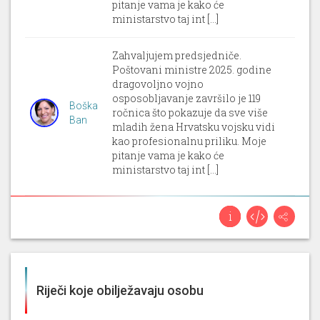
pitanje vama je kako će
ministarstvo taj int [...]
Zahvaljujem predsjedniče.
Poštovani ministre 2025. godine
dragovoljno vojno
osposobljavanje završilo je 119
Boška
ročnica što pokazuje da sve više
Ban
mladih žena Hrvatsku vojsku vidi
kao profesionalnu priliku. Moje
pitanje vama je kako će
ministarstvo taj int [...]
23. 6. 2026, 10. sjednica (Sabor)
Zahvaljujem predsjedniče.
Poštovani, novi pravilnik kojega
ste spomenuli iz 2024. omogućuje
pomoćnicima u nastavi više
Riječi koje obilježavaju osobu
Boška
radnih sati, rad tijekom školskih
Ban
praznika i ugovor za cijelu