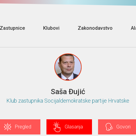
Zastupnice
Klubovi
Zakonodavstvo
Al
Saša Đujić
Klub zastupnika Socijaldemokratske partije Hrvatske
Pregled
Glasanja
Govori