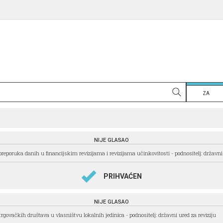
ZA
NIJE GLASAO
 preporuka danih u financijskim revizijama i revizijama učinkovitosti - podnositelj: državni 
PRIHVAĆEN
NIJE GLASAO
rgovačkih društava u vlasništvu lokalnih jedinica - podnositelj: državni ured za reviziju