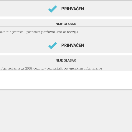
PRIHVAĆEN
NIJE GLASAO
kalnih jedinica - podnositelj: državni ured za reviziju
PRIHVAĆEN
NIJE GLASAO
informacijama za 2025. godinu - podnositelj: povjerenik za informiranje
PRIHVAĆEN
NIJE GLASAO
iditetom za 2024. godinu - podnositelj: pravobranitelj za osobe s invaliditetom
PRIHVAĆEN