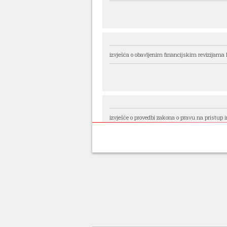
izvješća o obavljenim financijskim revizijama lo
izvješće o provedbi zakona o pravu na pristup 
izvješće o radu pravobranitelja za osobe s inval