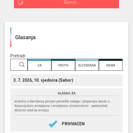
Govori
Glasanja
Pretraži
prema
ZA
PROTIV
SUZDRŽANA
NEMA
naslovu
3. 7. 2026, 10. sjednica (Sabor)
GLASAO ZA
izvješća o obavljenoj provjeri provedbe naloga i preporuka danih u
financijskim revizijama i revizijama učinkovitosti - podnositelj:
državni ured za reviziju
PRIHVAĆEN