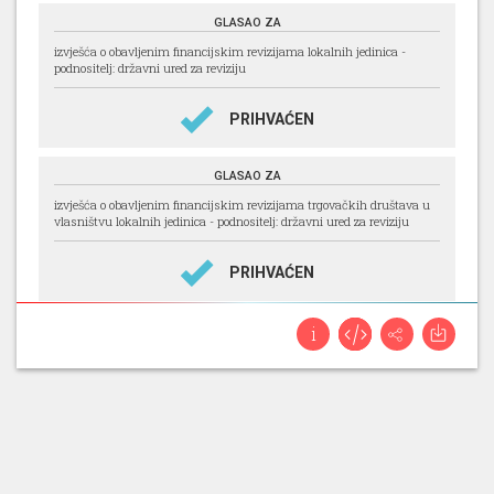
GLASAO ZA
izvješća o obavljenim financijskim revizijama lokalnih jedinica -
podnositelj: državni ured za reviziju
PRIHVAĆEN
GLASAO ZA
izvješća o obavljenim financijskim revizijama trgovačkih društava u
vlasništvu lokalnih jedinica - podnositelj: državni ured za reviziju
PRIHVAĆEN
NIJE GLASAO
izvješće o provedbi zakona o pravu na pristup informacijama za 2025.
godinu - podnositelj: povjerenik za informiranje
PRIHVAĆEN
GLASAO ZA