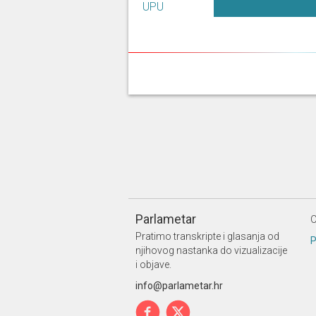
UPU
28. 4. 2026, 10. sjednica (Sabor)
Matej Mostarac
Parlametar
O
Pratimo transkripte i glasanja od
P
njihovog nastanka do vizualizacije
i objave.
info@parlametar.hr