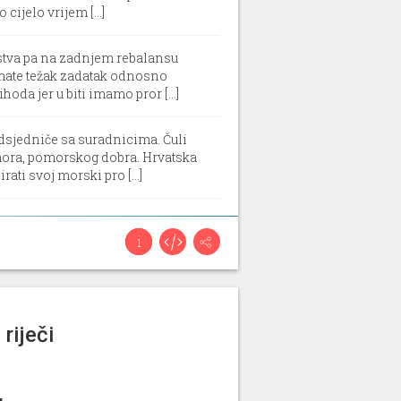
ijelo vrijem [...]
stva pa na zadnjem rebalansu
imate težak zadatak odnosno
oda jer u biti imamo pror [...]
dsjedniče sa suradnicima. Čuli
 mora, pomorskog dobra. Hrvatska
ti svoj morski pro [...]
i, podržavam uređivanje
alo više u tehničkom smjeru.
da ste krajem prosinca donijeli
riječi
ministrativno opterećenje baš i
u taj termin, koji smanjuju tu
nom olakšavamo odnosn [...]