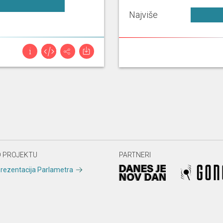
[...]
Najviše
Zahvaljujem predsjedavajući. Poštovana kolegice, evo č
vladajućih, znači nemaju ništa protiv, ne vjeruju, bilo je 
stvarno i pročitaju i da se uključe u ovu temu, ali još uvijek
 PROJEKTU
PARTNERI
rezentacija Parlametra