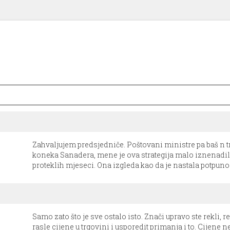
Zahvaljujem predsjedniče. Poštovani ministre pa baš n tr
koneka Sanadera, mene je ova strategija malo iznenadil
proteklih mjeseci. Ona izgleda kao da je nastala potpuno
Samo zato što je sve ostalo isto. Znači upravo ste rekli, re
rasle cijene u trgovini i usporedit primanja i to. Cijene