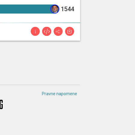
1544%
1544
uli smo prve komentare
dovoljno kratko da ovaj put oni to
 nismo čuli ništa [...]
Pravne napomene