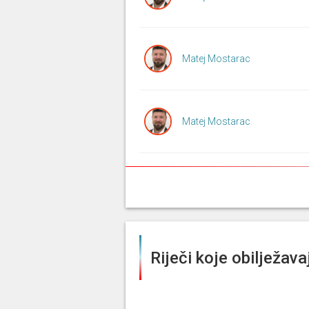
Matej Mostarac
Matej Mostarac
Matej Mostarac
19. 5. 2026, 10. sjednica (Sabor)
Riječi koje obilježav
Matej Mostarac