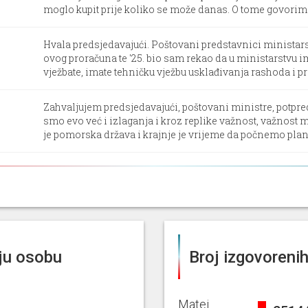
moglo kupit prije koliko se može danas. O tome govorimo c
Hvala predsjedavajući. Poštovani predstavnici ministar
ovog proračuna te '25. bio sam rekao da u ministarstvu 
vježbate, imate tehničku vježbu usklađivanja rashoda i prih
Zahvaljujem predsjedavajući, poštovani ministre, potpre
smo evo već i izlaganja i kroz replike važnost, važnost
je pomorska država i krajnje je vrijeme da počnemo planira
Zahvaljujem predsjedniče. Poštovani ministri, suradnic
prostora i donošenje ovog plana a moje pitanje će ići m
Interesira me s obzirom na i rokove koje ste sami rekli 
[...]
aju osobu
Broj izgovorenih 
Zahvaljujem predsjedniče. Državni tajniče, suradnici, ad
loše zvuči i drago mi je da donosimo zakone koji smanjuj
Matej
temu u poduzetništvu i ovdje je činjenica da ovim zako
25144%