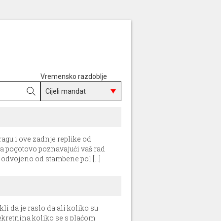
Vremensko razdoblje
agu i ove zadnje replike od
a pogotovo poznavajući vaš rad
 odvojeno od stambene pol [...]
kli da je raslo da ali koliko su
 nekretnina koliko se s plaćom