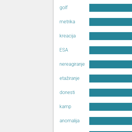
golf
15. 5. 2026, 10. sjednica (Sabor)
metrika
Matej Mostarac
kreacija
ESA
13. 5. 2026, 10. sjednica (Sabor)
nereagiranje
etažiranje
Matej Mostarac
donesti
30. 4. 2026, 10. sjednica (Sabor)
kamp
anomalija
Matej Mostarac