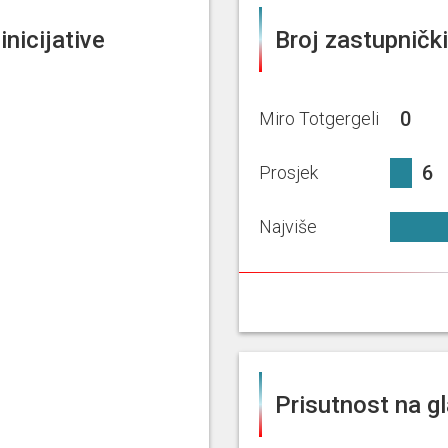
inicijative
Broj zastupničkih
0%
0
Miro Totgergeli
6.46%
6
Prosjek
Najviše
Prisutnost na g