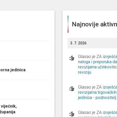
Najnovije aktivn
3. 7. 2026
Glasao je ZA
izvješć
naloga i preporuka dan
revizijama učinkovitos
zborna jedinica
reviziju
Glasao je ZA
izvješć
revizijama trgovačkih
jedinica - podnositelj
 vijećnik,
županija
Glasao je ZA
izvješć