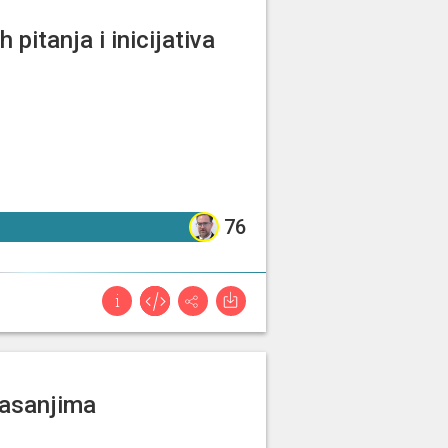
 pitanja i inicijativa
76%
76
lasanjima