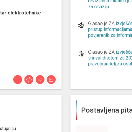
revizijama lokalnih je
za reviziju
tar elektrotehnike
Glasao je ZA
izvješć
pristup informacijama
povjerenik za informi
Glasao je ZA
izvješć
s invaliditetom za 20
pravobranitelj za oso
Glasao je PROTIV
pr
istražnog povjerenstv
poslovanju poliklini
zdravstveno osiguranj
o mogućim institucio
Postavljena pita
nezakonitostima u ugo
dijagnostičkih zdravs
pretraga, koje se fin
zavoda za zdravstven
stupnicu.