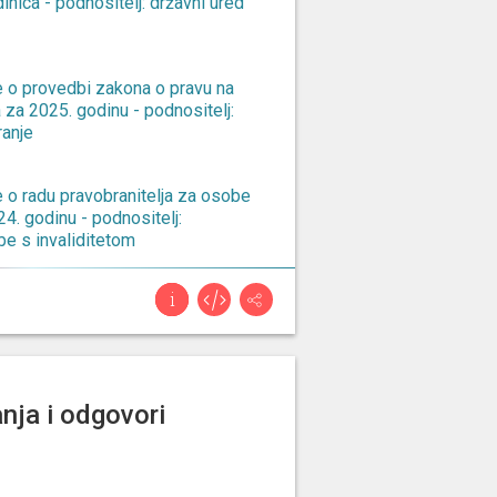
dinica - podnositelj: državni ured
e o provedbi zakona o pravu na
 za 2025. godinu - podnositelj:
ranje
e o radu pravobranitelja za osobe
24. godinu - podnositelj:
be s invaliditetom
ijedlog odluke o osnivanju
a za utvrđivanje činjenica o
ke medikol s hrvatskim zavodom za
e i nadležnim državnim tijelima te
nalnim propustima i
nja i odgovori
varanju i financiranju
tvenih usluga, osobito pet/ct
anciraju sredstvima hrvatskog
o osiguranje iz državnog