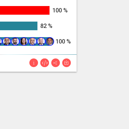
99.5945945945946%
100 %
82.04225055329395%
82 %
100%
100 %