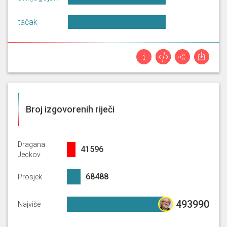
radu policije za 2025.g. koja je kao
Jeckov
i kod ranijih godina vrlo detaljan
tačak
i pun korisnih podataka koji su
istovremeno i vrlo indikativni [...]
Zahvaljujem. Poštovani gosp.
ministre, svjedočimo velikim
gužvama na granicama zbog EES
sistema za ulazak državljana
Dragana
izvan EU. Za očekivati je da će te
Jeckov
Broj izgovorenih riječi
gužve u turističkoj sezoni biti i
veće. Neke od zemalja, turističkih
zemalja poput Grčke, poput It [...]
Dragana
41596%
41596
Jeckov
U ime Kluba zastupnika SDSS-a
tražim stanku kako bismo još
68487.55333333333%
68488
Prosjek
jednom protumačili činjenicu da
unatoč visokom stupnju
Dragana
razriješenosti slučajeva od 72,6% i
493990%
493990
Najviše
Jeckov
unatoč svim programima, svim
strategijama, savjetima,