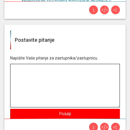
financijskim revizijama trgovačkih društava u
vlasništvu lokalnih jedinica - podnositelj:
državni ured za reviziju
Nije glasao za
izvješće o radu pravobranitelja
za osobe s invaliditetom za 2024. godinu -
Postavite pitanje
podnositelj: pravobranitelj za osobe s
invaliditetom
Napišite Vaše pitanje za zastupnika/zastupnicu.
Nije glasao za
izvješće o provedbi zakona o
pravu na pristup informacijama za 2025. godinu
- podnositelj: povjerenik za informiranje
Nije glasao za
prijedlog odluke o osnivanju
istražnog povjerenstva za utvrđivanje činjenica
o poslovanju poliklinike medikol s hrvatskim
zavodom za zdravstveno osiguranje i
Pošalji
nadležnim državnim tijelima te o mogućim
institucionalnim propustima i nezakonitostima
u ugovaranju i financiranju dijagnostičkih