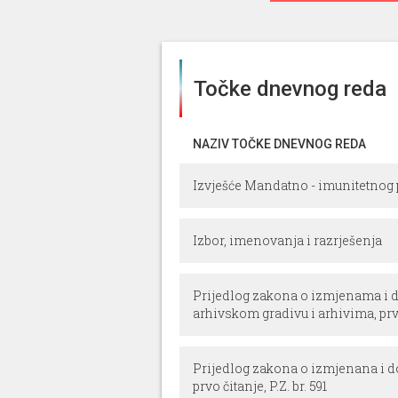
Točke dnevnog reda
NAZIV TOČKE DNEVNOG REDA
Izvješće Mandatno - imunitetnog
Izbor, imenovanja i razrješenja
Prijedlog zakona o izmjenama i
arhivskom gradivu i arhivima, prvo 
Prijedlog zakona o izmjenana i
prvo čitanje, P.Z. br. 591