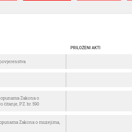
PRILOŽENI AKTI
 povjerenstva
 dopunama Zakona o
čitanje, P.Z. br. 590
 dopunama Zakona o muzejima,