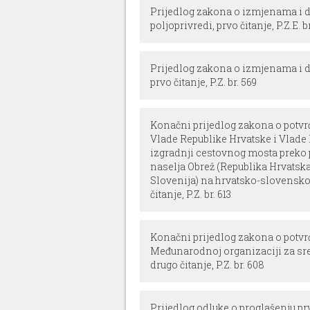
Prijedlog zakona o izmjenama i
poljoprivredi, prvo čitanje, P.Z.E. br
Prijedlog zakona o izmjenama i
prvo čitanje, P.Z. br. 569
Konačni prijedlog zakona o potv
Vlade Republike Hrvatske i Vlade 
izgradnji cestovnog mosta prek
naselja Obrež (Republika Hrvatska
Slovenija) na hrvatsko-slovenskoj
čitanje, P.Z. br. 613
Konačni prijedlog zakona o potvr
Međunarodnoj organizaciji za sr
drugo čitanje, P.Z. br. 608
Prijedlog odluke o proglašenju pr