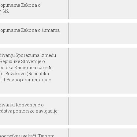
 dopunama Zakona o
. 612
 dopunama Zakona o šumama,
rđivanju Sporazuma između
Republike Slovenije o
o potoka Kamenica između
) - Božakovo (Republika
 državnoj granici, drugo
đivanju Konvencije o
edstva pomorske navigacije,
vog petka u veljači "Danom