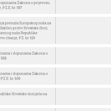
dopunama Zakona o prijevozu
P.Z.E. br. 597
nja presuda Europskog suda za
tatileo protiv Hrvatske (broj
Ustavnog suda Republike
vo čitanje, P.Z. br. 619
jenama i dopunama Zakona o
. 598
jenama i dopunama Zakona o
.Z.E. br. 609
publike Hrvatske donijela na