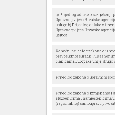
a) Prijedlog odluke o razrješenju
Upravnog vijeća Hrvatske agencij
usluga b) Prijedlog odluke o ime
Upravnog vijeća Hrvatske agencij
usluga
Konačni prijedlog zakona o izm
pravosudnoj suradnji u kaznenim
članicama Europske unije, drugo čit
Prijedlog zakona o upravnim sporov
Prijedlog zakona o izmjenama i
službenicima i namještenicima u 
(regionalnoj) samoupravi, prvo čita