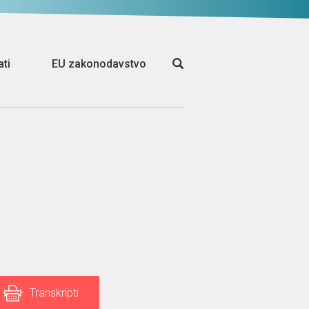
ati
EU zakonodavstvo
Transkripti