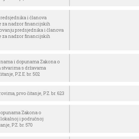
 predsjednika i članova
e za nadzor financijskih
novanju predsjednika i članova
e za nadzor financijskih
jenama i dopunama Zakona o
 stvarima s državama
anje, P.Z.E. br. 502
ima, prvo čitanje, P.Z. br. 623
 dopunama Zakona o
lokalnoj i područnoj
nje, P.Z. br. 570