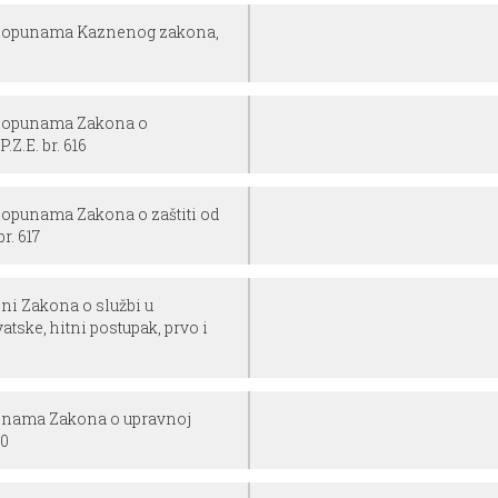
 dopunama Kaznenog zakona,
 dopunama Zakona o
Z.E. br. 616
dopunama Zakona o zaštiti od
br. 617
ni Zakona o službi u
ske, hitni postupak, prvo i
jenama Zakona o upravnoj
50