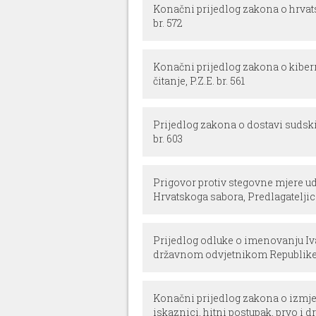
Konačni prijedlog zakona o hrvats
br. 572
Konačni prijedlog zakona o kibern
čitanje, P.Z.E. br. 561
Prijedlog zakona o dostavi sudskih
br. 603
Prigovor protiv stegovne mjere ud
Hrvatskoga sabora, Predlagateljic
Prijedlog odluke o imenovanju I
državnom odvjetnikom Republike
Konačni prijedlog zakona o izmj
iskaznici, hitni postupak, prvo i dru