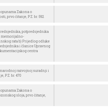
 dopunama Zakona o
i, prvo čitanje, P.Z. br. 592
 predsjednika, potpredsjednika
g memorijalno-
skog rata b) Prijedlog odluke
edsjednika i članice Upravnog
okumentacijskog centra
narodnoj razvojnoj suradnji i
, P.Z. br. 470
 dopunama Zakona o
zonskog sloja, prvo čitanje,