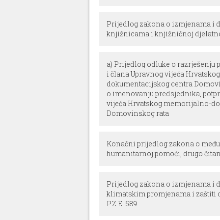
Prijedlog zakona o izmjenama i
knjižnicama i knjižničnoj djelatnost
a) Prijedlog odluke o razrješenju
i člana Upravnog vijeća Hrvatsko
dokumentacijskog centra Domovin
o imenovanju predsjednika, potpr
vijeća Hrvatskog memorijalno-d
Domovinskog rata
Konačni prijedlog zakona o među
humanitarnoj pomoći, drugo čitanje
Prijedlog zakona o izmjenama i
klimatskim promjenama i zaštiti o
P.Z.E. 589