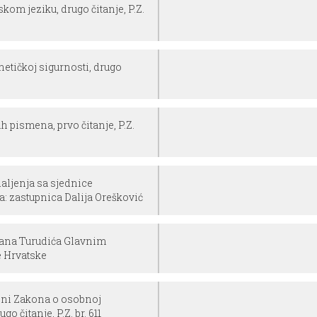
kom jeziku, drugo čitanje, P.Z.
etičkoj sigurnosti, drugo
 pismena, prvo čitanje, P.Z.
aljenja sa sjednice
a: zastupnica Dalija Orešković
vana Turudića Glavnim
 Hrvatske
eni Zakona o osobnoj
go čitanje, P.Z. br. 611