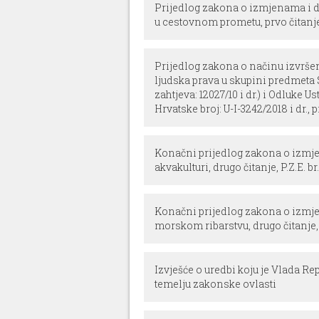
Prijedlog zakona o izmjenama i 
u cestovnom prometu, prvo čitanje, 
Prijedlog zakona o načinu izvrše
ljudska prava u skupini predmeta S
zahtjeva: 12027/10 i dr.) i Odluke 
Hrvatske broj: U-I-3242/2018 i dr., pr
Konačni prijedlog zakona o izm
akvakulturi, drugo čitanje, P.Z.E. br
Konačni prijedlog zakona o izm
morskom ribarstvu, drugo čitanje, P
Izvješće o uredbi koju je Vlada Re
temelju zakonske ovlasti