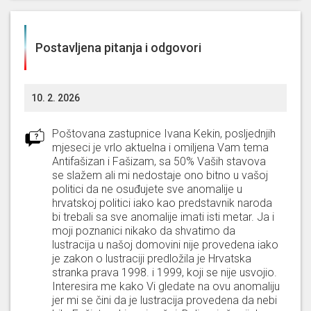
Glasala je PROTIV
godišnje izvješće o obrani
za 2025. godinu - podnositeljica: vlada
republike hrvatske
Postavljena pitanja i odgovori
SUZDRŽALA se od glasanja o
prijedlog
strategije biogospodarstva do 2035. -
10. 2. 2026
predlagateljica: vlada republike hrvatske
Poštovana zastupnice Ivana Kekin, posljednjih
NIJE glasala za
mjeseci je vrlo aktuelna i omiljena Vam tema
izvješće o ostvarivanju prava
na besplatnu pravnu pomoć i utrošku sredstava
Antifašizan i Fašizam, sa 50% Vaših stavova
u 2025. - podnositeljica: vlada republike
se slažem ali mi nedostaje ono bitno u vašoj
hrvatske
politici da ne osuđujete sve anomalije u
hrvatskoj politici iako kao predstavnik naroda
bi trebali sa sve anomalije imati isti metar. Ja i
moji poznanici nikako da shvatimo da
lustracija u našoj domovini nije provedena iako
je zakon o lustraciji predložila je Hrvatska
stranka prava 1998. i 1999, koji se nije usvojio.
Interesira me kako Vi gledate na ovu anomaliju
jer mi se čini da je lustracija provedena da nebi