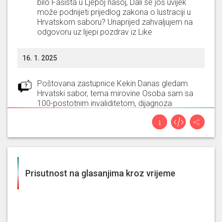
bilo Fašista u Ljepoj našoj, Dali se još uvijek
može podnijeti prijedlog zakona o lustraciji u
Hrvatskom saboru? Unaprijed zahvaljujem na
odgovoru uz lijepi pozdrav iz Like
16. 1. 2025
Poštovana zastupnice Kekin Danas gledam
Hrvatski sabor, tema mirovine Osoba sam sa
100-postotnim invaliditetom, dijagnoza
mišićna distrofija od 1996. godine. Iznos moje
mirovine 162 EUR mjesečno te inkluzivni
dodatak od 140 EUR. Pišem Vam ovo jer mi je
toliko otužno, jadno, gnjuso, bolno, žalosno,
gledajući i slušajući zastupnike HDZ i njihovih
žetona. Molim vas pitajte zastupnicu Lukačić
Prisutnost na glasanjima kroz vrijeme
da li ona živi sa 300 eura mjesečno, "velikog
borca za osobe s invaliditetom", i recite joj da
se za mene i puno njih koji su istom položaju.
Današnji lijep i sunčan dan pokvarili su mi
zastupnici vladajuću stranke a pogotovo Burić i