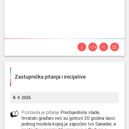
Borić. Neka ih svi skupa bude sram skupa sa
svom njihovim premijerom. Na kraju srdačno
vas pozdravljam i želim da ustrajete. Lp Istre
Zastupnička pitanja i inicijative
8. 4. 2026
Postavila je pitanje
Predsjedniče vlade,
hrvatski građani već su gotovo 20 godina taoci
jednog modela kojeg je započeo Ivo Sanader, a