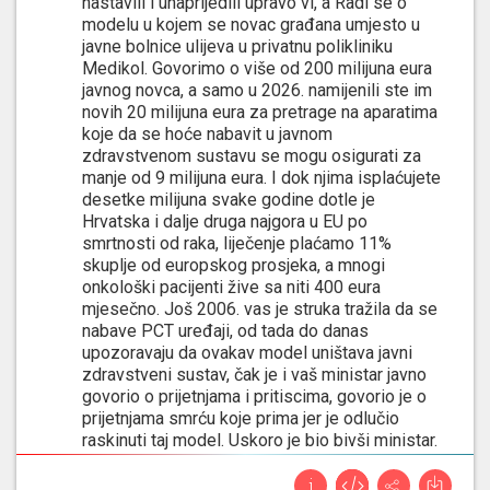
nastavili i unaprijedili upravo vi, a Radi se o
modelu u kojem se novac građana umjesto u
javne bolnice ulijeva u privatnu polikliniku
Medikol. Govorimo o više od 200 milijuna eura
javnog novca, a samo u 2026. namijenili ste im
novih 20 milijuna eura za pretrage na aparatima
koje da se hoće nabavit u javnom
zdravstvenom sustavu se mogu osigurati za
manje od 9 milijuna eura. I dok njima isplaćujete
desetke milijuna svake godine dotle je
Hrvatska i dalje druga najgora u EU po
smrtnosti od raka, liječenje plaćamo 11%
skuplje od europskog prosjeka, a mnogi
onkološki pacijenti žive sa niti 400 eura
mjesečno. Još 2006. vas je struka tražila da se
nabave PCT uređaji, od tada do danas
upozoravaju da ovakav model uništava javni
zdravstveni sustav, čak je i vaš ministar javno
govorio o prijetnjama i pritiscima, govorio je o
prijetnjama smrću koje prima jer je odlučio
raskinuti taj model. Uskoro je bio bivši ministar.
A vi ste nastavili i ne da ste nastavili nego u
ovih deset godina koliko ste vi premijer iznosi