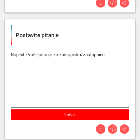
- podnositelj: povjerenik za informiranje
Glasala je ZA
prijedlog odluke o osnivanju
istražnog povjerenstva za utvrđivanje činjenica
Postavite pitanje
o poslovanju poliklinike medikol s hrvatskim
zavodom za zdravstveno osiguranje i
nadležnim državnim tijelima te o mogućim
institucionalnim propustima i nezakonitostima
Napišite Vaše pitanje za zastupnika/zastupnicu.
u ugovaranju i financiranju dijagnostičkih
zdravstvenih usluga, osobito pet/ct pretraga,
koje se financiraju sredstvima hrvatskog
zavoda za zdravstveno osiguranje iz državnog
proračuna - predlagatelji: 18 zastupnika u
hrvatskome saboru
Glasala je ZA
odluka o povlačenju pripadnika
Pošalji
oružanih snaga republike hrvatske iz misije i
operacije potpore miru - izvješće - podnositelj:
ministar obrane