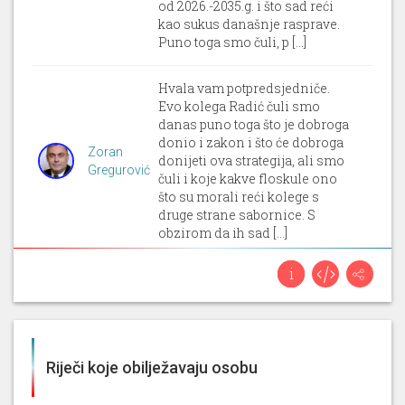
od 2026.-2035.g. i što sad reći
kao sukus današnje rasprave.
Puno toga smo čuli, p [...]
Hvala vam potpredsjedniče.
Evo kolega Radić čuli smo
danas puno toga što je dobroga
donio i zakon i što će dobroga
Zoran
donijeti ova strategija, ali smo
Gregurović
čuli i koje kakve floskule ono
što su morali reći kolege s
druge strane sabornice. S
obzirom da ih sad [...]
Hvala vam poštovani
potpredsjedniče. Evo kolega
Borić bili ste čelnik jedinice
lokalne samouprave, dugo ste
Zoran
bili u ministarstvima, evo sad
Gregurović
Riječi koje obilježavaju osobu
ste dugo i u Hrvatskom saboru,
može se reći da ste puno toga