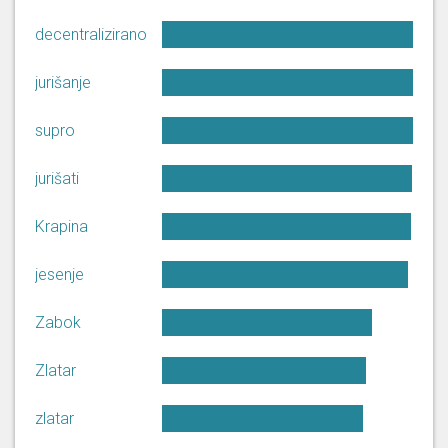
prošli, vidjeli, doživjeli ovaj
mislite li vi da s [...]
decentralizirano
Hvala vam poštovani
jurišanje
predsjedniče. Evo ja bi samo
rekao da stvarno od kad je
supro
spušteno ovo na lokalu da su se
Zoran
mnoge stvari ubrzale. Oni koje
Gregurović
su malo duže na nekim čelnim
jurišati
pozicijama sjećaju se i DUUDI-a
i svih drugih koji su bili kolko je
Krapina
to bilo zahtje [...]
jesenje
7. 7. 2026, 10. sjednica (Sabor)
Zabok
Hvala vam potpredsjednice.
Poštovani kolega spomenuli
Zlatar
ste korištenje umjetne
inteligencije pa evo moje
pitanje je što vi mislite o tome
Zoran
zlatar
na koji način će se to moći
Gregurović