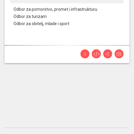
on otočanima jako bitan i da ćemo kroz njega
provoditi važne inicijative koje će unaprijediti
Odbor za pomorstvo, promet i infrastrukturu
kvalitetu života na otocima. Znamo da ste u
Odbor za turizam
postupku izrade novog Zakona o otocima, te
Odbor za obitelj, mlade i sport
da radna skupina intenzivno radi na njegovom
nacrtu. Možete li nam ukratko predstaviti što
se donosi novim Zakonom o otocima? Kako će
podržati daljnji razvoj otoka i kada će ga,
možemo očekivati u saborskoj raspravi?
na
koje mora odgovoriti
Erlić, Šime / Ministarstvo
regionalnoga razvoja i fondova Europske
unije;
.
Prikaži odgovor