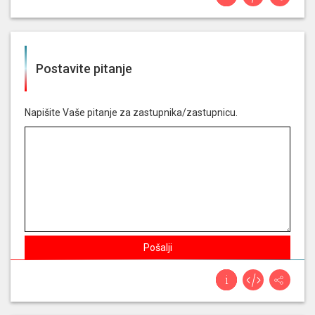
- podnositelj: povjerenik za informiranje
Glasao je PROTIV
prijedlog odluke o osnivanju
istražnog povjerenstva za utvrđivanje činjenica
Postavite pitanje
o poslovanju poliklinike medikol s hrvatskim
zavodom za zdravstveno osiguranje i
nadležnim državnim tijelima te o mogućim
institucionalnim propustima i nezakonitostima
Napišite Vaše pitanje za zastupnika/zastupnicu.
u ugovaranju i financiranju dijagnostičkih
zdravstvenih usluga, osobito pet/ct pretraga,
koje se financiraju sredstvima hrvatskog
zavoda za zdravstveno osiguranje iz državnog
proračuna - predlagatelji: 18 zastupnika u
hrvatskome saboru
Glasao je ZA
odluka o povlačenju pripadnika
Pošalji
oružanih snaga republike hrvatske iz misije i
operacije potpore miru - izvješće - podnositelj:
ministar obrane