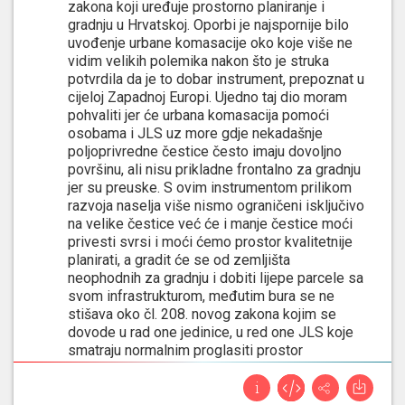
zakona koji uređuje prostorno planiranje i
gradnju u Hrvatskoj. Oporbi je najspornije bilo
uvođenje urbane komasacije oko koje više ne
vidim velikih polemika nakon što je struka
potvrdila da je to dobar instrument, prepoznat u
cijeloj Zapadnoj Europi. Ujedno taj dio moram
pohvaliti jer će urbana komasacija pomoći
osobama i JLS uz more gdje nekadašnje
poljoprivredne čestice često imaju dovoljno
površinu, ali nisu prikladne frontalno za gradnju
jer su preuske. S ovim instrumentom prilikom
razvoja naselja više nismo ograničeni isključivo
na velike čestice već će i manje čestice moći
privesti svrsi i moći ćemo prostor kvalitetnije
planirati, a gradit će se od zemljišta
neophodnih za gradnju i dobiti lijepe parcele sa
svom infrastrukturom, međutim bura se ne
stišava oko čl. 208. novog zakona kojim se
dovode u rad one jedinice, u red one JLS koje
smatraju normalnim proglasiti prostor
građevinskim zemljištem, pa na tom prostoru
onemogućiti gradnju slijedećih nekoliko
desetljeća i na taj način prouzrokovati štetu