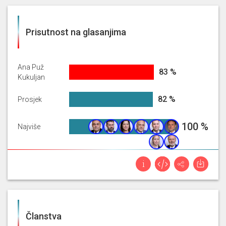
Prisutnost na glasanjima
Ana Puž
82.56756756756756%
83 %
Kukuljan
82.04225055329395%
82 %
Prosjek
100%
100 %
Najviše
Članstva