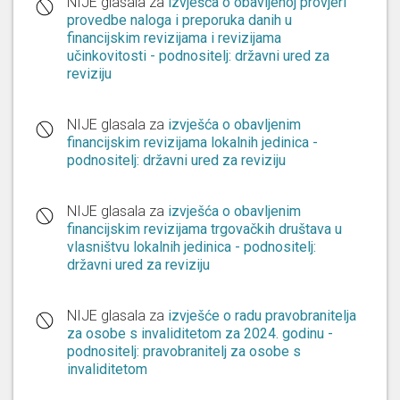
NIJE glasala za
izvješća o obavljenoj provjeri
provedbe naloga i preporuka danih u
financijskim revizijama i revizijama
učinkovitosti - podnositelj: državni ured za
reviziju
NIJE glasala za
izvješća o obavljenim
financijskim revizijama lokalnih jedinica -
podnositelj: državni ured za reviziju
NIJE glasala za
izvješća o obavljenim
financijskim revizijama trgovačkih društava u
vlasništvu lokalnih jedinica - podnositelj:
državni ured za reviziju
NIJE glasala za
izvješće o radu pravobranitelja
za osobe s invaliditetom za 2024. godinu -
podnositelj: pravobranitelj za osobe s
invaliditetom