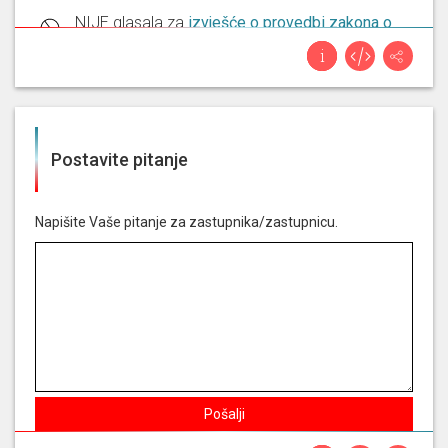
NIJE glasala za
izvješće o provedbi zakona o
pravu na pristup informacijama za 2025. godinu
- podnositelj: povjerenik za informiranje
NIJE glasala za
prijedlog odluke o osnivanju
istražnog povjerenstva za utvrđivanje činjenica
Postavite pitanje
o poslovanju poliklinike medikol s hrvatskim
zavodom za zdravstveno osiguranje i
nadležnim državnim tijelima te o mogućim
institucionalnim propustima i nezakonitostima
Napišite Vaše pitanje za zastupnika/zastupnicu.
u ugovaranju i financiranju dijagnostičkih
zdravstvenih usluga, osobito pet/ct pretraga,
koje se financiraju sredstvima hrvatskog
zavoda za zdravstveno osiguranje iz državnog
proračuna - predlagatelji: 18 zastupnika u
hrvatskome saboru
NIJE glasala za
odluka o povlačenju pripadnika
Pošalji
oružanih snaga republike hrvatske iz misije i
operacije potpore miru - izvješće - podnositelj: