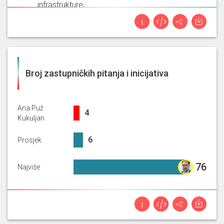
infrastrukture;
.
13. 2. 2025
Postavila je pitanje
Obrazovanje i znanost; |
Zastupničko pitanje vezano uz zapošljavanje
Broj zastupničkih pitanja i inicijativa
tehničkog osoblja u Ugostiteljskoj školi Opatija
na koje mora odgovoriti
Fuchs, Radovan /
Ministarstvo znanosti, obrazovanja i mladih;
.
Ana Puž
4%
4
Kukuljan
6.46%
6
Prosjek
76%
76
Najviše