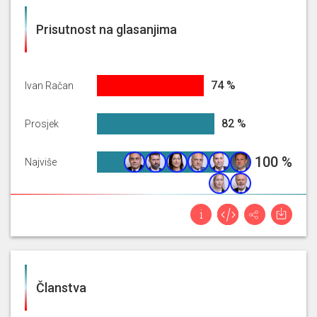
Prisutnost na glasanjima
74.1891891891892%
74 %
Ivan Račan
82.04225055329395%
82 %
Prosjek
100%
100 %
Najviše
Članstva