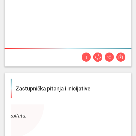
Zastupnička pitanja i inicijative
z rezultata.