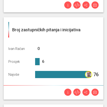
Broj zastupničkih pitanja i inicijativa
0%
0
Ivan Račan
6.46%
6
Prosjek
76%
76
Najviše