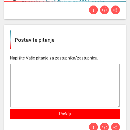
za osobe s invaliditetom za 2024. godinu -
podnositelj: pravobranitelj za osobe s
invaliditetom
Nije glasao za
izvješće o provedbi zakona o
pravu na pristup informacijama za 2025. godinu
Postavite pitanje
- podnositelj: povjerenik za informiranje
Napišite Vaše pitanje za zastupnika/zastupnicu.
Nije glasao za
prijedlog odluke o osnivanju
istražnog povjerenstva za utvrđivanje činjenica
o poslovanju poliklinike medikol s hrvatskim
zavodom za zdravstveno osiguranje i
nadležnim državnim tijelima te o mogućim
institucionalnim propustima i nezakonitostima
u ugovaranju i financiranju dijagnostičkih
zdravstvenih usluga, osobito pet/ct pretraga,
koje se financiraju sredstvima hrvatskog
zavoda za zdravstveno osiguranje iz državnog
Pošalji
proračuna - predlagatelji: 18 zastupnika u
hrvatskome saboru