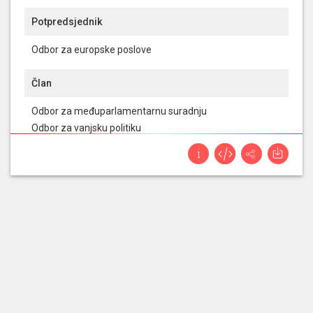
Potpredsjednik
Odbor za europske poslove
Član
Odbor za međuparlamentarnu suradnju
Odbor za vanjsku politiku
Izaslanstvo Hrvatskoga sabora u Parlamentarnoj
skupštini Vijeća Europe
Odbor za informiranje, informatizaciju i medije