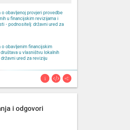
a o obavljenoj provjeri provedbe
ih u financijskim revizijama i
ti - podnositelj: državni ured za
a o obavljenim financijskim
 društava u vlasništvu lokalnih
: državni ured za reviziju
a o obavljenim financijskim
dinica - podnositelj: državni ured
e o provedbi zakona o pravu na
nja i odgovori
 za 2025. godinu - podnositelj:
ranje