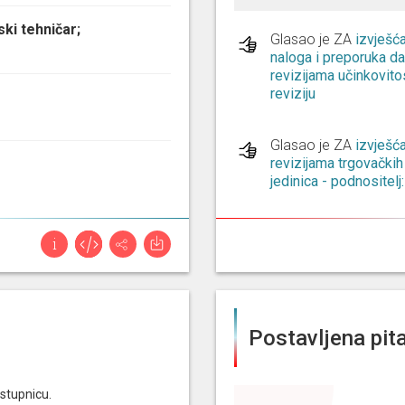
ki tehničar;
Glasao je ZA
izvješć
naloga i preporuka dan
revizijama učinkovitos
reviziju
Glasao je ZA
izvješć
revizijama trgovačkih
jedinica - podnositelj
Glasao je ZA
izvješć
revizijama lokalnih je
za reviziju
Glasao je ZA
izvješć
Postavljena pita
pristup informacijama
povjerenik za informi
stupnicu.