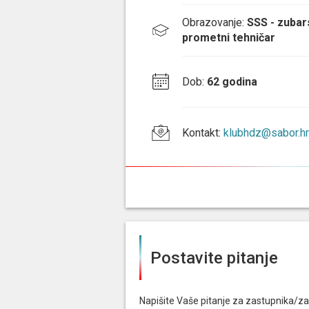
Obrazovanje
:
SSS - zubars
prometni tehničar
Dob
:
62 godina
Kontakt
:
klubhdz@sabor.hr
Postavite pitanje
Napišite Vaše pitanje za zastupnika/za