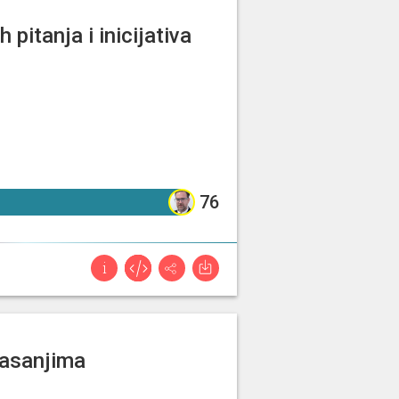
 pitanja i inicijativa
76%
76
lasanjima