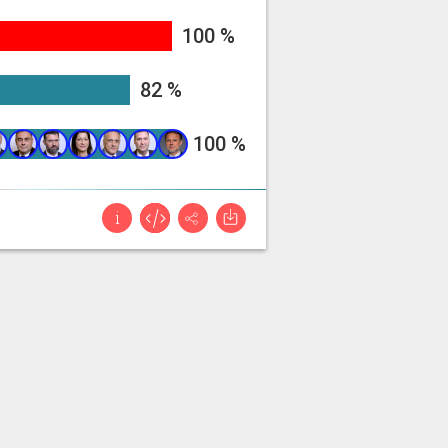
99.72972972972973%
100 %
82.04225055329395%
82 %
100%
100 %