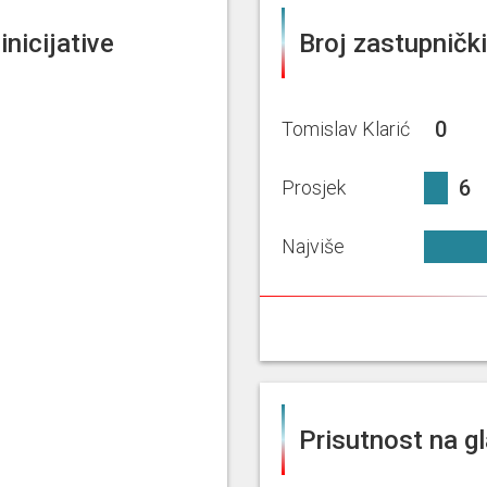
inicijative
Broj zastupničkih
0%
0
Tomislav Klarić
6.46%
6
Prosjek
Najviše
Prisutnost na g