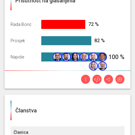
Prisutnost na glasanjima
71.75675675675676%
72 %
Rada Borić
82.04225055329395%
82 %
Prosjek
100%
100 %
Najviše
Članstva
Članica