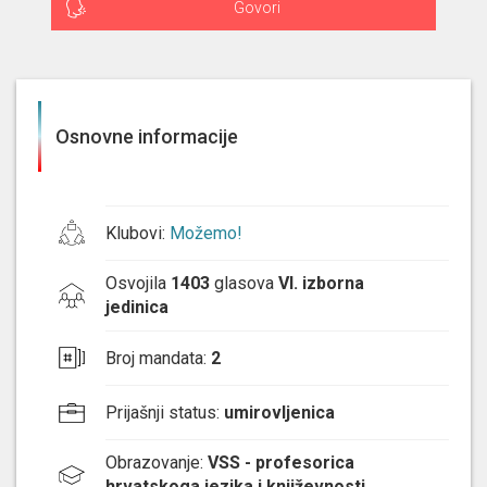
Govori
Osnovne informacije
Klubovi
:
Možemo!
Osvojila
1403
glasova
VI. izborna
jedinica
Broj mandata
:
2
Prijašnji status
:
umirovljenica
Obrazovanje
:
VSS - profesorica
hrvatskoga jezika i književnosti