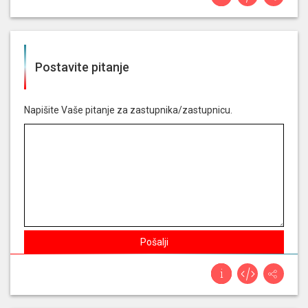
- podnositelj: povjerenik za informiranje
Glasala je ZA
prijedlog odluke o osnivanju
istražnog povjerenstva za utvrđivanje činjenica
Postavite pitanje
o poslovanju poliklinike medikol s hrvatskim
zavodom za zdravstveno osiguranje i
nadležnim državnim tijelima te o mogućim
institucionalnim propustima i nezakonitostima
Napišite Vaše pitanje za zastupnika/zastupnicu.
u ugovaranju i financiranju dijagnostičkih
zdravstvenih usluga, osobito pet/ct pretraga,
koje se financiraju sredstvima hrvatskog
zavoda za zdravstveno osiguranje iz državnog
proračuna - predlagatelji: 18 zastupnika u
hrvatskome saboru
Glasala je ZA
odluka o povlačenju pripadnika
Pošalji
oružanih snaga republike hrvatske iz misije i
operacije potpore miru - izvješće - podnositelj:
ministar obrane