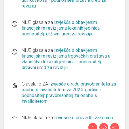
učinkovitosti - podnositelj: državni ured za
reviziju
NIJE glasala za
izvješća o obavljenim
financijskim revizijama lokalnih jedinica -
podnositelj: državni ured za reviziju
NIJE glasala za
izvješća o obavljenim
financijskim revizijama trgovačkih društava u
vlasništvu lokalnih jedinica - podnositelj:
državni ured za reviziju
Glasala je ZA
izvješće o radu pravobranitelja za
osobe s invaliditetom za 2024. godinu -
podnositelj: pravobranitelj za osobe s
invaliditetom
NIJE glasala za
izvješće o provedbi zakona o
pravu na pristup informacijama za 2025. godinu