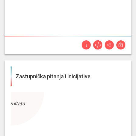
Zastupnička pitanja i inicijative
z rezultata.