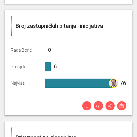
Broj zastupničkih pitanja i inicijativa
0%
0
Rada Borić
6.46%
6
Prosjek
76%
76
Najviše