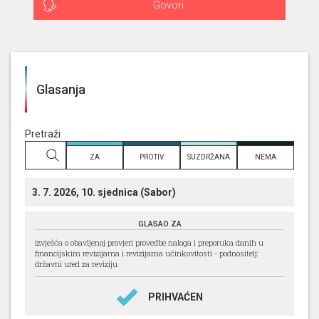
Govori
Glasanja
Pretraži
prema
ZA
PROTIV
SUZDRŽANA
NEMA
naslovu
3. 7. 2026, 10. sjednica (Sabor)
GLASAO ZA
izvješća o obavljenoj provjeri provedbe naloga i preporuka danih u
financijskim revizijama i revizijama učinkovitosti - podnositelj:
državni ured za reviziju
PRIHVAĆEN