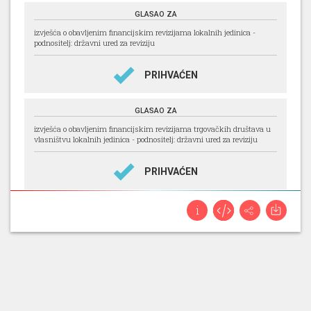
GLASAO ZA
izvješća o obavljenim financijskim revizijama lokalnih jedinica -
podnositelj: državni ured za reviziju
PRIHVAĆEN
GLASAO ZA
izvješća o obavljenim financijskim revizijama trgovačkih društava u
vlasništvu lokalnih jedinica - podnositelj: državni ured za reviziju
PRIHVAĆEN
GLASAO ZA
izvješće o radu pravobranitelja za osobe s invaliditetom za 2024.
godinu - podnositelj: pravobranitelj za osobe s invaliditetom
PRIHVAĆEN
GLASAO ZA