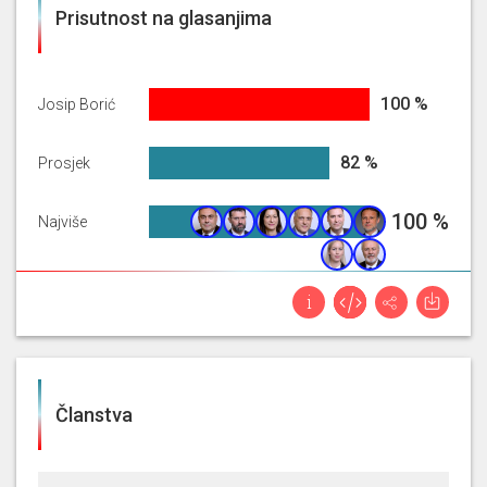
Prisutnost na glasanjima
100%
100 %
Josip Borić
82.04225055329395%
82 %
Prosjek
100%
100 %
Najviše
Članstva