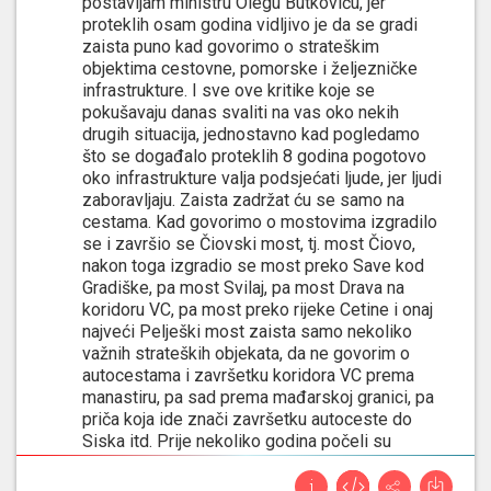
postavljam ministru Olegu Butkoviću, jer
proteklih osam godina vidljivo je da se gradi
zaista puno kad govorimo o strateškim
objektima cestovne, pomorske i željezničke
infrastrukture. I sve ove kritike koje se
pokušavaju danas svaliti na vas oko nekih
drugih situacija, jednostavno kad pogledamo
što se događalo proteklih 8 godina pogotovo
oko infrastrukture valja podsjećati ljude, jer ljudi
zaboravljaju. Zaista zadržat ću se samo na
cestama. Kad govorimo o mostovima izgradilo
se i završio se Čiovski most, tj. most Čiovo,
nakon toga izgradio se most preko Save kod
Gradiške, pa most Svilaj, pa most Drava na
koridoru VC, pa most preko rijeke Cetine i onaj
najveći Pelješki most zaista samo nekoliko
važnih strateških objekata, da ne govorim o
autocestama i završetku koridora VC prema
manastiru, pa sad prema mađarskoj granici, pa
priča koja ide znači završetku autoceste do
Siska itd. Prije nekoliko godina počeli su
radovi na izgradnji, tj. pretvaranju pola
autoceste od Pazina do Učke. Bio je to tada