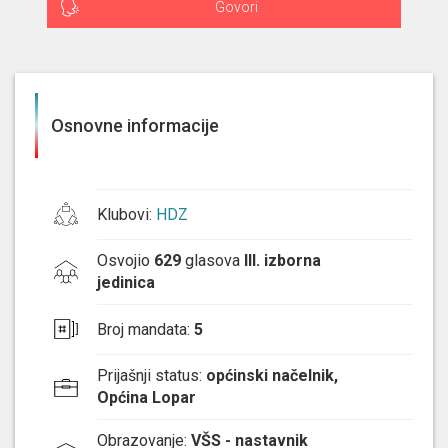
Govori
Osnovne informacije
Klubovi
:
HDZ
Osvojio
629
glasova
III. izborna
jedinica
Broj mandata
:
5
Prijašnji status
:
općinski načelnik,
Općina Lopar
Obrazovanje
:
VŠS - nastavnik