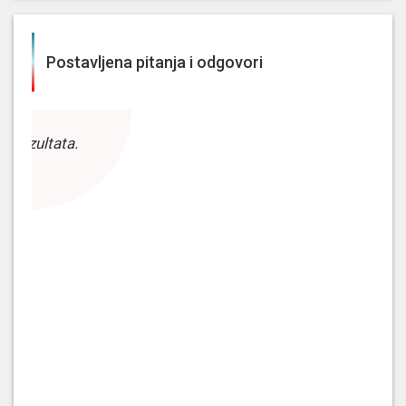
Postavljena pitanja i odgovori
z rezultata.