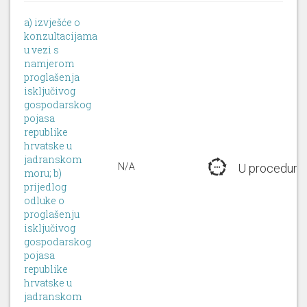
a) izvješće o
konzultacijama
u vezi s
namjerom
proglašenja
isključivog
gospodarskog
pojasa
republike
hrvatske u
jadranskom
N/A
U proceduri
moru; b)
prijedlog
odluke o
proglašenju
isključivog
gospodarskog
pojasa
republike
hrvatske u
jadranskom