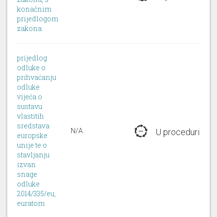
konačnim
prijedlogom
zakona
prijedlog
odluke o
prihvaćanju
odluke
vijeća o
sustavu
vlastitih
sredstava
N/A
U proceduri
europske
unije te o
stavljanju
izvan
snage
odluke
2014/335/eu,
euratom