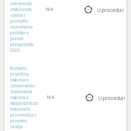
ostvarenja
stabilnosti
N/A
U proceduri
cijena i
provedbi
monetarne
politike u
prvom
polugodištu
2020.
konačni
prijedlog
zakona o
izmjenama i
dopunama
zakona o
N/A
U proceduri
eksplozivnim
tvarima te
proizvodnji i
prometu
oružja