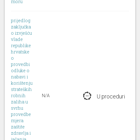
moru
prijedlog
zaključka
o izvješću
vlade
republike
hrvatske
o
provedbi
odluke o
nabavi i
korištenju
strateških
robnih
N/A
U proceduri
zaliha u
svrhu
provedbe
mjera
zaštite
zdravlja i
jačanja