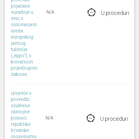
pojačane
suradnje u
N/A
U proceduri
vezi s
osnivanjem
ureda
europskog
javnog
tužitelja
(„eppo“), s
konačnim
prijedlogom
zakona
izvješće o
provedbi
službene
razvojne
pomoći
N/A
U proceduri
republike
hrvatske
inozemstvu