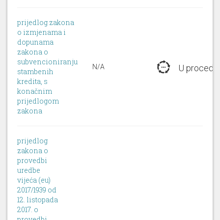
prijedlog zakona
o izmjenama i
dopunama
zakona o
subvencioniranju
N/A
U procedur
stambenih
kredita, s
konačnim
prijedlogom
zakona
prijedlog
zakona o
provedbi
uredbe
vijeća (eu)
2017/1939 od
12. listopada
2017. o
provedbi