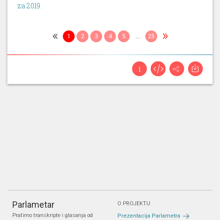
za 2019.
«
»
1
2
3
4
5
...
25
Parlametar
O PROJEKTU
Pratimo transkripte i glasanja od
Prezentacija Parlametra