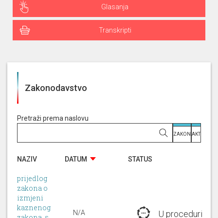
Glasanja
Transkripti
Zakonodavstvo
Pretraži prema naslovu
ZAKON
AKT
NAZIV
DATUM
STATUS
prijedlog
zakona o
izmjeni
kaznenog
N/A
U proceduri
zakona, s