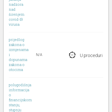
nadzora
nad
širenjem
covid-19
virusa
prijedlog
zakona o
izmjenama
i
N/A
U proceduri
dopunama
zakona o
otocima
polugodišnja
informacija
o
financijskom
stanju,
stupnju