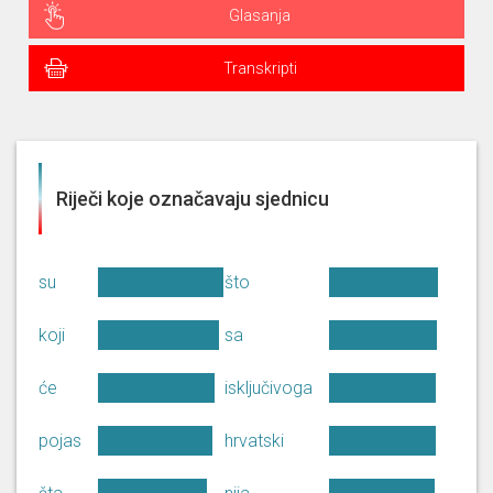
Glasanja
Transkripti
Riječi koje označavaju sjednicu
su
što
koji
sa
će
isključivoga
pojas
hrvatski