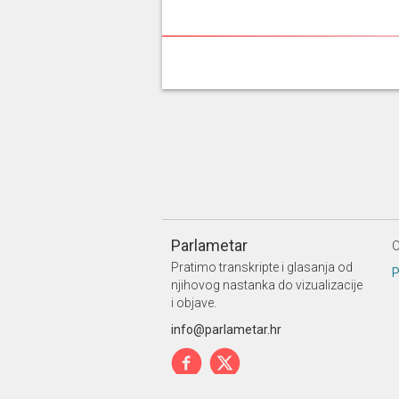
Parlametar
O
Pratimo transkripte i glasanja od
P
njihovog nastanka do vizualizacije
i objave.
info@parlametar.hr