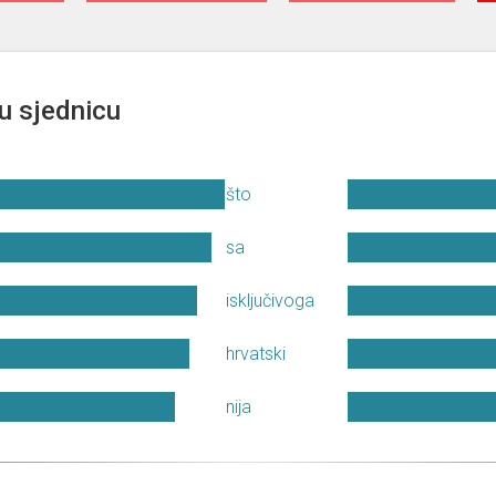
u sjednicu
što
sa
isključivoga
hrvatski
nija