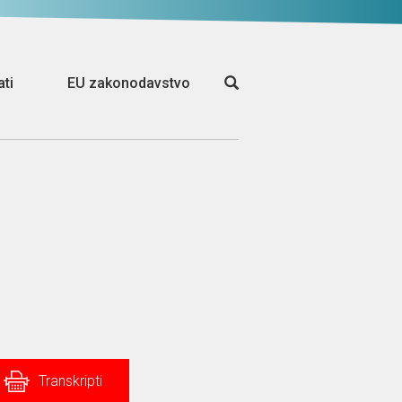
ati
EU zakonodavstvo
Transkripti