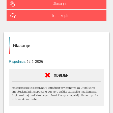
Glasanja
Transkripti
Glasanje
, 15. 1. 2026
9. sjednica
ODBIJEN
prijedlog odluke o osnivanju istražnog povjerenstva za utvrđivanje
institucionalnih propusta u sustavu zaštite od nasilja nad ženama
koji rezultiraju velikim brojem femicida - predlagatelji: 16 zastupnika
u hrvatskome saboru