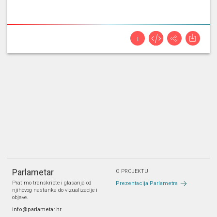
Parlametar
O PROJEKTU
Pratimo transkripte i glasanja od
Prezentacija Parlametra
njihovog nastanka do vizualizacije i
objave.
info@parlametar.hr